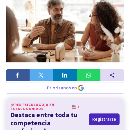
Priorízanos en
¿ERES PSICÓLOGO/A EN
?
ESTADOS UNIDOS
Destaca entre toda tu
Registrarse
competencia