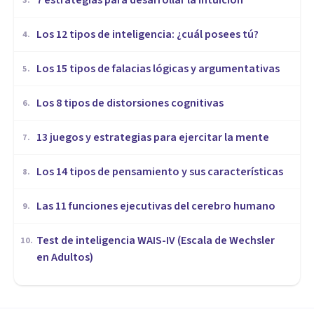
7 estrategias para desarrollar la intuición
3
.
Los 12 tipos de inteligencia: ¿cuál posees tú?
4
.
Los 15 tipos de falacias lógicas y argumentativas
5
.
Los 8 tipos de distorsiones cognitivas
6
.
13 juegos y estrategias para ejercitar la mente
7
.
Los 14 tipos de pensamiento y sus características
8
.
Las 11 funciones ejecutivas del cerebro humano
9
.
Test de inteligencia WAIS-IV (Escala de Wechsler
10
.
en Adultos)
COGNICIÓN E INTELIGENCIA