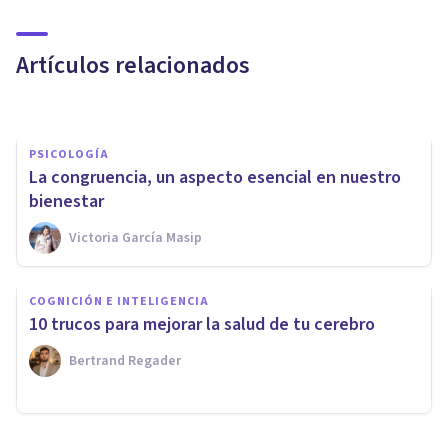
La relación entre inteligencia
y felicidad
Artículos relacionados
Alex Figueroba
PSICOLOGÍA
La congruencia, un aspecto esencial en nuestro
bienestar
Victoria García Masip
COGNICIÓN E INTELIGENCIA
¿Cómo impacta la
COGNICIÓN E INTELIGENCIA
alimentación sobre el
10 trucos para mejorar la salud de tu cerebro
Rendimiento Cognitivo?
Bertrand Regader
Indya