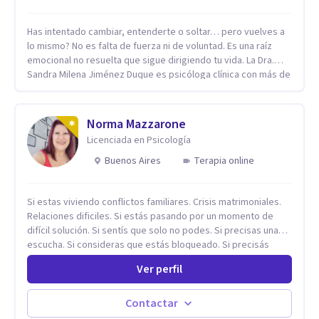
Has intentado cambiar, entenderte o soltar… pero vuelves a
lo mismo? No es falta de fuerza ni de voluntad. Es una raíz
emocional no resuelta que sigue dirigiendo tu vida. La Dra.
Sandra Milena Jiménez Duque es psicóloga clínica con más de
10 años de experiencia, reconocida como una de las
profesionales más destacadas en el abordaje profundo de la
ansiedad, la baja autoestima, la dependencia emocional y los
Norma Mazzarone
conflictos de pareja. Ha trabajado con pacientes en
Licenciada en Psicología
diferentes países, acompañando procesos complejos. Su
enfoque terapéutico se diferencia por una premisa clara: no
Buenos Aires
Terapia online
trabaja el síntoma, trabaja la raíz que lo origina. Su
metodología interviene en tres niveles: regulación del
Si estas viviendo conflictos familiares. Crisis matrimoniales.
sistema emocional, reprocesamiento de heridas de la
Relaciones dificiles. Si estás pasando por un momento de
infancia y reestructuración cognitiva profunda, permitiendo
difícil solución. Si sentís que solo no podes. Si precisas una
transformar patrones, emociones y decisiones desde su
escucha. Si consideras que estás bloqueado. Si precisás
origen. Si buscas un proceso superficial, este no es el lugar.
comprensión. Si no logras definir proyectos, objetivos,
Pero si estás listo(a) para comprender, sanar y transformar la
Ver perfil
sueños, deseos. Si pensás que lo que te pasa no es tan
raíz de lo que te ocurre, la Dra. Sandra Milena Jiménez Duque
grave, pero podría ayudar. Si estás en adicciones y tu
es una de las mejores opciones para acompañarte. Porque
intención es hacer algo con lo que te está pasando. No dudes
cuando sanas tu mundo interno, cambias tu forma de pensar,
Contactar
en comunicarte a fin de comenzar a resolver la situación que
de elegir y de vivir.