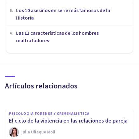
Los 10 asesinos en serie más famosos de la
5
.
Historia
Las 11 características de los hombres
6
.
maltratadores
PSICOLOGÍA FORENSE Y CRIMINALÍSTICA
25 preguntas sobre violencia
de género para detectar malos
tratos
Artículos relacionados
Oscar Castillero Mimenza
PSICOLOGÍA FORENSE Y CRIMINALÍSTICA
​El ciclo de la violencia en las relaciones de pareja
​julia Uliaque Moll