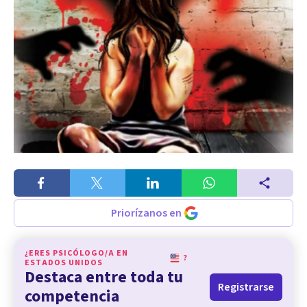
Priorízanos en
¿ERES PSICÓLOGO/A EN
?
ESTADOS UNIDOS
Destaca entre toda tu
Registrarse
competencia