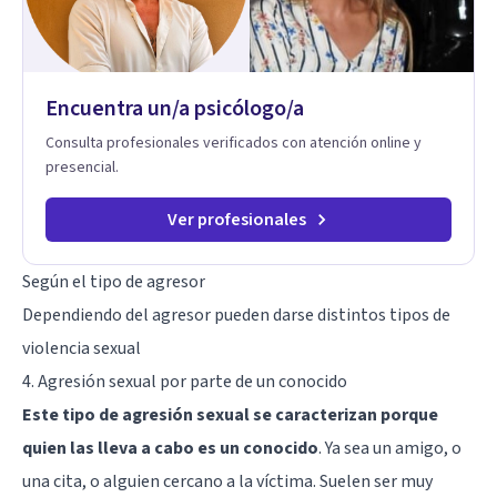
estrategias de afrontamiento y avanzar con mayor claridad,
resiliencia y bienestar. Creo profundamente en la
autoconciencia como un camino fundamental para la
transformación personal y para construir una vida más
Encuentra un/a psicólogo/a
auténtica y significativa.
Consulta profesionales verificados con atención online y
presencial.
Ver profesionales
Según el tipo de agresor
Dependiendo del agresor pueden darse distintos tipos de
violencia sexual
4. Agresión sexual por parte de un conocido
Este tipo de agresión sexual se caracterizan porque
quien las lleva a cabo es un conocido
. Ya sea un amigo, o
una cita, o alguien cercano a la víctima. Suelen ser muy