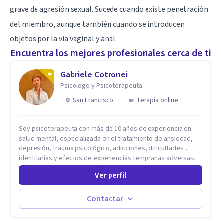
grave de agresión sexual. Sucede cuando existe penetración
del miembro, aunque también cuando se introducen
objetos por la vía vaginal y anal.
Encuentra los mejores profesionales cerca de ti
Gabriele Cotronei
Psicologo y Psicoterapeuta
San Francisco
Terapia online
Soy psicoterapeuta con más de 10 años de experiencia en
salud mental, especializada en el tratamiento de ansiedad,
depresión, trauma psicológico, adicciones, dificultades
identitarias y efectos de experiencias tempranas adversas.
Ofrezco un espacio terapéutico seguro, confidencial y
Ver perfil
profundamente humano, donde el dolor emocional puede
transformarse en autoconocimiento, regulación emocional y
bienestar. Trabajo desde un enfoque integrativo que combina
Contactar
psicoanálisis, terapia somática y de trauma, psicología
corporal, Mentalization Based Therapy (MBT), hipnoterapia y