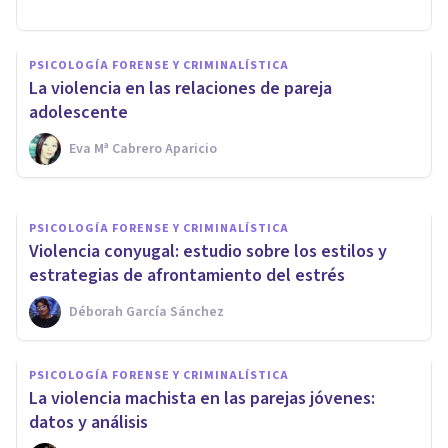
PSICOLOGÍA FORENSE Y CRIMINALÍSTICA
Violencia sexual individual y
PSICOLOGÍA FORENSE Y CRIMINALÍSTICA
violencia sexual grupal: ¿qué
La violencia en las relaciones de pareja
son?
adolescente
Eva Mª Cabrero Aparicio
Nuria Guzmán Ramírez
PSICOLOGÍA FORENSE Y CRIMINALÍSTICA
​Violencia conyugal: estudio sobre los estilos y
estrategias de afrontamiento del estrés
Déborah García Sánchez
PSICOLOGÍA FORENSE Y CRIMINALÍSTICA
La violencia machista en las parejas jóvenes:
datos y análisis