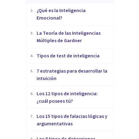
¿Qué es la Inteligencia
2
.
Emocional?
La Teoría de las Inteligencias
3
.
Múltiples de Gardner
​Tipos de test de inteligencia
4
.
7 estrategias para desarrollar la
5
.
intuición
Los 12 tipos de inteligencia:
6
.
¿cuál posees tú?
Los 15 tipos de falacias lógicas y
7
.
argumentativas
Los 8 tipos de distorsiones