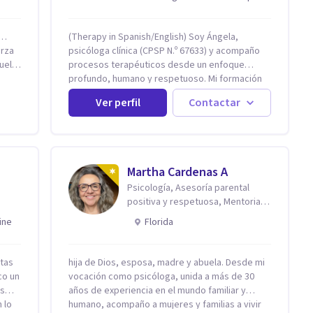
r…
(Therapy in Spanish/English) Soy Ángela,
erza
psicóloga clínica (CPSP N.º 67633) y acompaño
uelta
procesos terapéuticos desde un enfoque
profundo, humano y respetuoso. Mi formación
con
está basada en el modelo cognitivo-conductual
Ver perfil
Contactar
y cuento con especialización en Terapia de
adas
Aceptación y Compromiso (ACT), formada en
baja
Fundación Foro, Argentina. Estos estudios, junto
s
con mi desarrollo profesional, me han permitido
construir una base sólida desde la cual
Martha Cardenas A
sos
acompaño cada proceso con sensibilidad,
Psicología, Asesoría parental
criterio clínico y una mirada integradora
positiva y respetuosa, Mentoria
 el
centrada en la persona. Mi enfoque se basa en
reconexión contigo
la Terapia de Aceptación y Compromiso (ACT),
ine
Florida
desde donde no busco eliminar el malestar, sino
transformar la relación que tienes con lo que
y
sientes y piensas. Acompaño a que puedas
stas
hija de Dios, esposa, madre y abuela. Desde mi
sostener tu experiencia interna con mayor
co un
vocación como psicóloga, unida a más de 30
ones
flexibilidad, sin tener que luchar
ás
años de experiencia en el mundo familiar y
constantemente contigo. Integro también
 lo
humano, acompaño a mujeres y familias a vivir