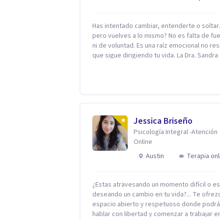
Has intentado cambiar, entenderte o solta
pero vuelves a lo mismo? No es falta de fu
ni de voluntad. Es una raíz emocional no res
que sigue dirigiendo tu vida. La Dra. Sandra
Milena Jiménez Duque es psicóloga clínica 
más de 10 años de experiencia, reconocida
como una de las profesionales más destac
en el abordaje profundo de la ansiedad, la 
autoestima, la dependencia emocional y lo
conflictos de pareja. Ha trabajado con pacientes
Jessica Briseño
en diferentes países, acompañando proce
Psicología Integral -Atención
complejos. Su enfoque terapéutico se
Online
diferencia por una premisa clara: no trabaja
síntoma, trabaja la raíz que lo origina. Su
Austin
Terapia onl
metodología interviene en tres niveles:
regulación del sistema emocional,
reprocesamiento de heridas de la infancia 
¿Estas atravesando un momento difícil o e
reestructuración cognitiva profunda,
deseando un cambio en tu vida?... Te ofrez
permitiendo transformar patrones, emoci
espacio abierto y respetuoso donde podr
y decisiones desde su origen. Si buscas un
hablar con libertad y comenzar a trabajar en