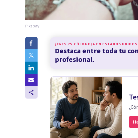
Pixabay
¿ERES PSICÓLOGO/A EN
ESTADOS UNIDOS
Destaca entre toda tu c
profesional.
Te
¿Cóm
Ha