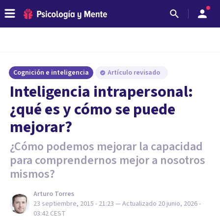
Cognición e inteligencia
Artículo revisado
Inteligencia intrapersonal:
¿qué es y cómo se puede
mejorar?
¿Cómo podemos mejorar la capacidad
para comprendernos mejor a nosotros
mismos?
Arturo Torres
23 septiembre, 2015 - 21:23
— Actualizado
20 junio, 2026 -
03:42
CEST