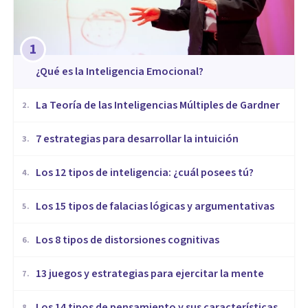
1
¿Qué es la Inteligencia Emocional?
La Teoría de las Inteligencias Múltiples de Gardner
2
.
7 estrategias para desarrollar la intuición
3
.
Los 12 tipos de inteligencia: ¿cuál posees tú?
4
.
Los 15 tipos de falacias lógicas y argumentativas
5
.
Los 8 tipos de distorsiones cognitivas
6
.
13 juegos y estrategias para ejercitar la mente
7
.
Los 14 tipos de pensamiento y sus características
8
.