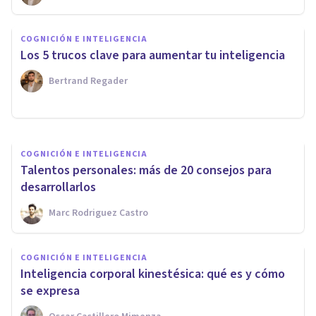
COGNICIÓN E INTELIGENCIA
COGNICIÓN E INTELIGENCIA
¿Es el Cociente Intelectual lo
Los 5 trucos clave para aumentar tu inteligencia
mismo que la inteligencia?
Bertrand Regader
Alex Figueroba
COGNICIÓN E INTELIGENCIA
Talentos personales: más de 20 consejos para
desarrollarlos
Marc Rodriguez Castro
COGNICIÓN E INTELIGENCIA
Inteligencia corporal kinestésica: qué es y cómo
se expresa