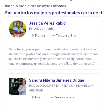
hacer lo propio con nosotros mismos.
Encuentra los mejores profesionales cerca de ti
Jessica Perez Rubio
Psicologa infantil
Florida
Terapia online
Ver a tu hijo pasar por momentos difíciles, cambios drásticos
de humor o problemas en el colegio puede hacerte sentir con
mucha incertidumbre y sin saber cuál es el siguiente paso.
Aquí encontrarás un espacio seguro y cálido donde tanto tú
como tus hijos se sentirán realmente escuchados,
comprendidos y apoyados para recuperar la tranquilidad en
casa. Me especializo en guiar a familias a través de
Sandra Milena Jimenez Duque
herramientas prácticas y dinámicas adaptadas a la edad de
PSICÓLOGA EXPERTA - RELACION DE PAREJA Y
cada menor, dejando de lado las etiquetas y los tecnicismos.
ANSIEDAD
Mi forma de trabajar se centra en entender las emociones
que hay detrás del comportamiento, ayudándoles a
Miami
Terapia online
desarrollar la confianza necesaria para superar sus retos y
fortaleciendo la comunicación entre ustedes. Acompaño a