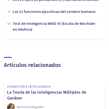
Las 11 funciones ejecutivas del cerebro humano
9
.
Test de inteligencia WAIS-IV (Escala de Wechsler
10
.
en Adultos)
COGNICIÓN E INTELIGENCIA
¿Qué es la Inteligencia
Emocional?
Artículos relacionados
Bertrand Regader
COGNICIÓN E INTELIGENCIA
La Teoría de las Inteligencias Múltiples de
Gardner
Bertrand Regader