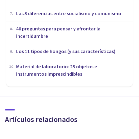
Las 5 diferencias entre socialismo y comunismo
7
.
40 preguntas para pensar y afrontar la
8
.
incertidumbre
Los 11 tipos de hongos (y sus características)
9
.
Material de laboratorio: 25 objetos e
10
.
instrumentos imprescindibles
MISCELÁNEA
Pedagogía política para Marc
Márquez y sus defensores
Artículos relacionados
Albert Borràs Rius