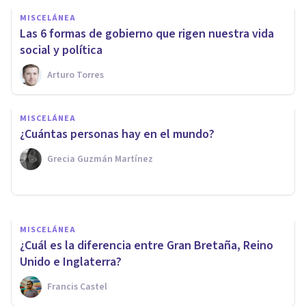
MISCELÁNEA
Las 6 formas de gobierno que rigen nuestra vida
social y política
Arturo Torres
MISCELÁNEA
¿Cómo será el futuro? 5
MISCELÁNEA
escenarios posibles y sus
¿Cuántas personas hay en el mundo?
consecuencias
Grecia Guzmán Martínez
Izzat Haykal
MISCELÁNEA
¿Cuál es la diferencia entre Gran Bretaña, Reino
Unido e Inglaterra?
Francis Castel