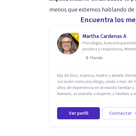
menos que estemos hablando de u
Encuentra los mej
Martha Cardenas A
Psicología, Asesoría parental
positiva y respetuosa, Mento
reconexión contigo
Florida
hija de Dios, esposa, madre y abuela. Desd
vocación como psicóloga, unida a más de 3
años de experiencia en el mundo familiar y
humano, acompaño a mujeres y familias a vi
con mayor paz, claridad y confianza en sí
mismas. Creo profundamente que la vida e
hecha de etapas, y que cada ciclo —person
Ver perfil
Contactar
emocional, espiritual y familiar— trae
oportunidades de crecimiento. Por eso util
una combinación de psicología positiva,