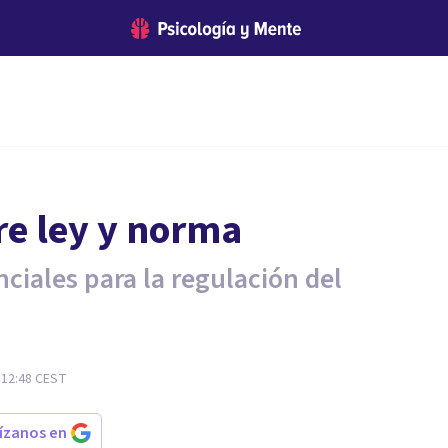
re ley y norma
ciales para la regulación del
 12:48
CEST
rízanos en