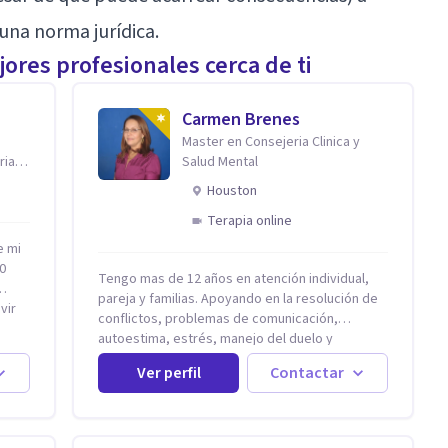
na norma jurídica.
ores profesionales cerca de ti
Carmen Brenes
Master en Consejeria Clinica y
ria
Salud Mental
Houston
Terapia online
e mi
0
Tengo mas de 12 años en atención individual,
pareja y familias. Apoyando en la resolución de
vir
conflictos, problemas de comunicación,
autoestima, estrés, manejo del duelo y
stá
personas con ansiedad y depresión, así como
al,
Ver perfil
Contactar
problemas de conducta y comportamiento.
Desarrollo de personas maximizando su
izo
potencial y elevando su desempeño.
Estableciendo metas a corto y largo plazo, es