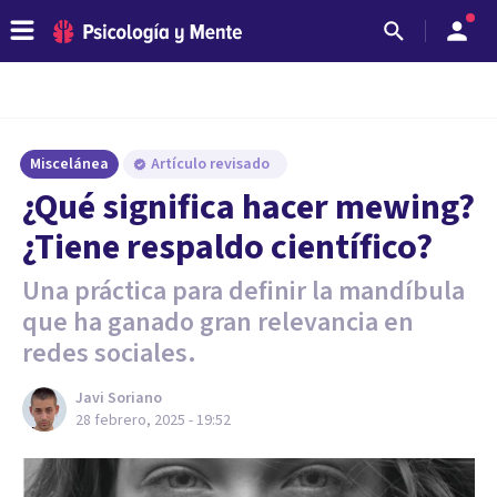
Miscelánea
Artículo revisado
¿Qué significa hacer mewing?
¿Tiene respaldo científico?
Una práctica para definir la mandíbula
que ha ganado gran relevancia en
redes sociales.
Javi Soriano
28 febrero, 2025 - 19:52