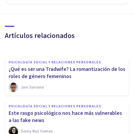
MISCELÁNEA
Cómo borrar un mensaje de
WhatsApp que has enviado
Artículos relacionados
Juan Armando Corbin
PSICOLOGÍA SOCIAL Y RELACIONES PERSONALES
¿Qué es ser una Tradwife? La romantización de los
roles de género femeninos
Javi Soriano
PSICOLOGÍA
El lado oscuro de Tinder:
PSICOLOGÍA SOCIAL Y RELACIONES PERSONALES
¿búsqueda de amor o poner
Este rasgo psicológico nos hace más vulnerables
nuestra autoestima en juego?
a las fake news
Sonia Ruz Comas
Javi Soriano