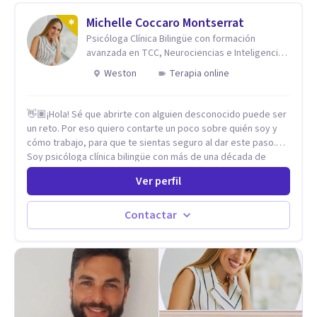
mejora global de tu sexualidad, considerando cada caso
como algo particular e intentando adaptarme a tu situación
Michelle Coccaro Montserrat
personal concreta. En especial mi ámbito de trabajo es la
Psicóloga Clínica Bilingüe con formación
disfunción eréctil, la eyaculación precoz y la falta de deseo
avanzada en TCC, Neurociencias e Inteligencia
tanto en mujeres como en hombres. La sexualidad es de
Emocional.
Weston
Terapia online
enorme importancia tanto para el bienestar físico y mental
como a nivel personal para una buena autoestima y una
relación saludable de pareja.
👋🏽¡Hola! Sé que abrirte con alguien desconocido puede ser
un reto. Por eso quiero contarte un poco sobre quién soy y
cómo trabajo, para que te sientas seguro al dar este paso.
Soy psicóloga clínica bilingüe con más de una década de
experiencia. He dictado conferencias, escrito artículos y
Ver perfil
ejercido como profesora universitaria. Un dato curioso: he
vivido en varios países y conozco de primera mano lo que
significa ser migrante, adaptarse a los cambios y empezar de
Contactar
nuevo.