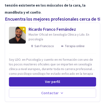
tensión existente en los músculos de la cara, la
mandíbula y el cuello
.
Encuentra los mejores profesionales cerca de ti
Ricardo Franco Fernández
Master Oficial en Sexología Clínica y Ldo. En
psicología
San Francisco
Terapia online
Soy LDO. en Psicología y cuento en mi formación con uno de
los pocos masteres oficiales que se imparten en sexología
clínica a nivel europeo, durante toda mi carrera profesional
como psicólogo-sexólogo he estado enfocado en la terapia
sexual desde una perspectiva multidisciplinar BIO-PSICO-
Ver perfil
SOCIAL ya que aunque las bases de mi trabajo son
psicológicas, si no se tienen en consideración otros factores
la terapia puede no funcionar al tener una visión demasiado
Contactar
simplista, excluyendo de antemano otros factores que
pueden influir. Mi intención es ayudar para conseguir una