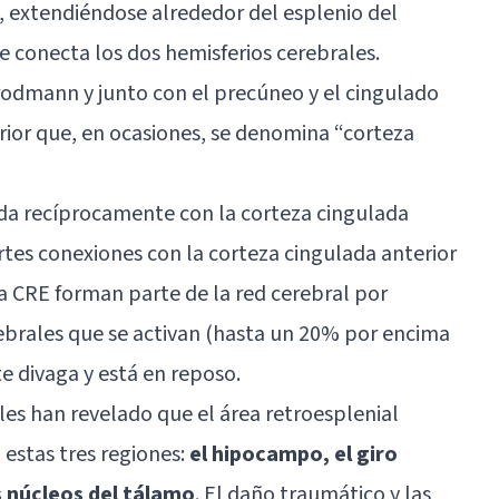
, extendiéndose alrededor del esplenio del
e conecta los dos hemisferios cerebrales.
rodmann y junto con el precúneo y el cingulado
ior que, en ocasiones, se denomina “corteza
ada recíprocamente con la corteza cingulada
rtes conexiones con la corteza cingulada anterior
a CRE forman parte de la red cerebral por
ebrales que se activan (hasta un 20% por encima
e divaga y está en reposo.
les han revelado que el área retroesplenial
 estas tres regiones:
el hipocampo, el giro
 núcleos del tálamo
. El daño traumático y las