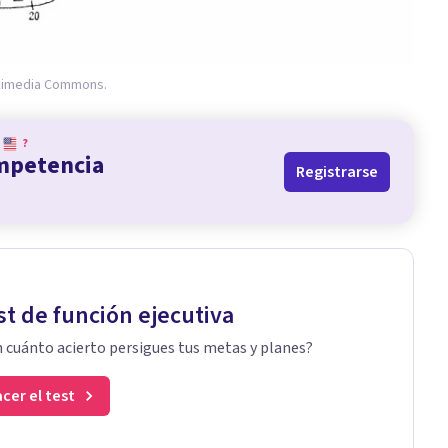
kimedia Commons.
?
ompetencia
Registrarse
st de función ejecutiva
 cuánto acierto persigues tus metas y planes?
cer el test