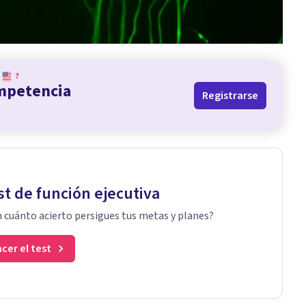
?
ompetencia
Registrarse
st de función ejecutiva
 cuánto acierto persigues tus metas y planes?
cer el test