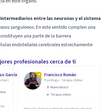
cia en este órgano.
o
intermediarios entre las neuronas y el sistema
vasos sanguíneos. En este sentido cumplen una
constituyen una parte de la barrera
lulas endoteliales cerebrales estrechamente
ores profesionales cerca de ti
zo García
Francisco Román
ctual /
Psicólogo - Terapia Online
Miami Beach
nline
Terapia online
rno
Hola ! Soy francisco Roman, psicólogo con mas