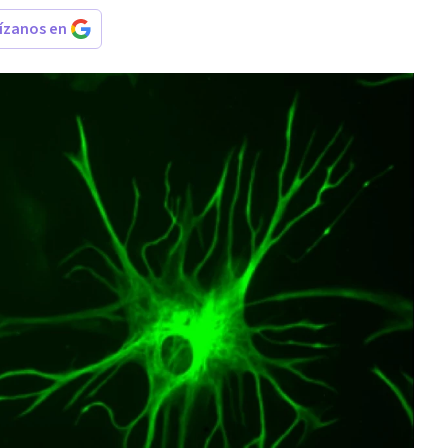
rízanos en