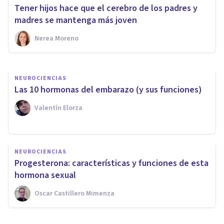
influye en el desarrollo del
Tener hijos hace que el cerebro de los padres y
feto?
madres se mantenga más joven
Nerea Moreno
Nerea Moreno
NEUROCIENCIAS
Las 10 hormonas del embarazo (y sus funciones)
Valentín Elorza
NEUROCIENCIAS
Progesterona: características y funciones de esta
hormona sexual
Oscar Castillero Mimenza