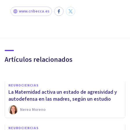
www.cribecca.es
NEUROCIENCIAS
Tu cerebro cambia al ser
madre: lo que la ciencia acaba
de descubrir
Artículos relacionados
Gisela Rodríguez
NEUROCIENCIAS
La Maternidad activa un estado de agresividad y
autodefensa en las madres, según un estudio
Nerea Moreno
NEUROCIENCIAS
¿La flora intestinal de la madre
NEUROCIENCIAS