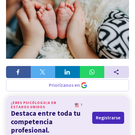
Priorízanos en
¿ERES PSICÓLOGO/A EN
?
ESTADOS UNIDOS
Destaca entre toda tu
Registrarse
competencia
profesional.