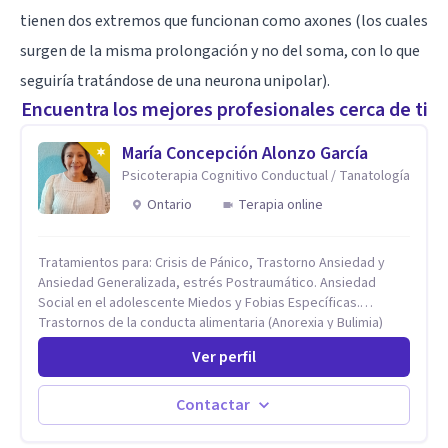
tienen dos extremos que funcionan como axones (los cuales
surgen de la misma prolongación y no del soma, con lo que
seguiría tratándose de una neurona unipolar).
Encuentra los mejores profesionales cerca de ti
María Concepción Alonzo García
Psicoterapia Cognitivo Conductual / Tanatología
Ontario
Terapia online
Tratamientos para: Crisis de Pánico, Trastorno Ansiedad y
Ansiedad Generalizada, estrés Postraumático. Ansiedad
Social en el adolescente Miedos y Fobias Específicas.
Trastornos de la conducta alimentaria (Anorexia y Bulimia)
Modificación conductas no deseadas. Impulsividad,
Ver perfil
conductas obsesivas, compulsividad. Trastorno obsesivo
compulsivo. Tratamiento Eficaz para la Depresión (AC)
Evaluación, contención e intervención en riesgo Suicida
Contactar
Conductas autolesivas en el adolescente. Problemas con el
consumo de alcohol y sustancias. Tratamiento del Estrés.