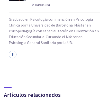
Barcelona
Graduado en Psicología con mención en Psicología
Clínica por la Universidad de Barcelona. Máster en
Psicopedagogía con especialización en Orientación en
Educación Secundaria. Cursando el Máster en
Psicología General Sanitaria por la UB.
NEUROCIENCIAS
Neurociencias: la nueva forma
de entender a la mente
humana
Artículos relacionados
Adolfo Castañeda