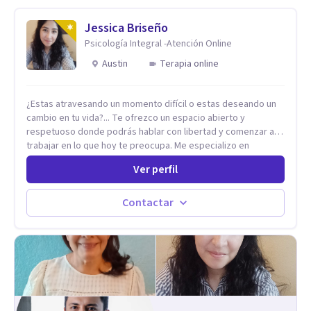
Mindfulness. Estimulación temprana, Establecimiento del
vínculo del Apego Seguro. Orientación sexual,
Jessica Briseño
Acompañamiento Tanatológico. Cuidados paliativos en
Psicología Integral -Atención Online
enfermedades crónicas.
Austin
Terapia online
¿Estas atravesando un momento difícil o estas deseando un
cambio en tu vida?... Te ofrezco un espacio abierto y
respetuoso donde podrás hablar con libertad y comenzar a
trabajar en lo que hoy te preocupa. Me especializo en
Trastornos de Ansiedad y a lo largo de mi experiencia
Ver perfil
profesional he acompañado a muchas Familias y Parejas con
distintas problemáticas como el manejo del estrés,
Autoestima, Gestión de la Ira, Depresión, Retos en la Crianza,
Contactar
Codependencia, Celos, entre otros. Cuento con más de 12
años de experiencia en el área de la Salud mental y he
trabajado en distintos contextos clínicos con niños,
Adolescentes y Adultos