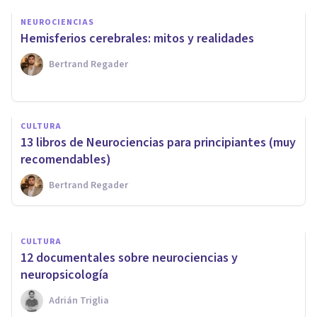
NEUROCIENCIAS
Hemisferios cerebrales: mitos y realidades
Bertrand Regader
PSICOLOGÍA FORENSE Y CRIMINALÍSTICA
​Neurociencias aplicadas al
CULTURA
estudio criminológico del
13 libros de Neurociencias para principiantes (muy
delito
recomendables)
Bertrand Regader
Ricardo Vázquez Cigarroa
CULTURA
​12 documentales sobre neurociencias y
neuropsicología
Adrián Triglia