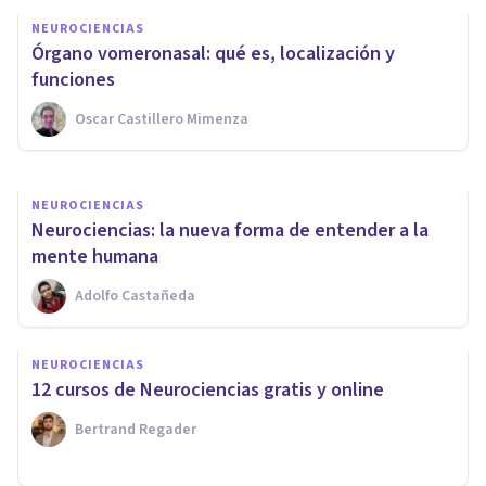
Progesterona: características y
NEUROCIENCIAS
funciones de esta hormona
Órgano vomeronasal: qué es, localización y
sexual
funciones
Oscar Castillero Mimenza
Oscar Castillero Mimenza
NEUROCIENCIAS
Neurociencias: la nueva forma de entender a la
mente humana
Adolfo Castañeda
NEUROCIENCIAS
12 cursos de Neurociencias gratis y online
Bertrand Regader