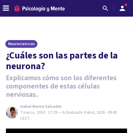
Neurociencias
¿Cuáles son las partes de la
neurona?
Explicamos cómo son los diferentes
componentes de estas células
nerviosas.
Isabel Rovira Salvador
7 marzo, 2018 - 17:29
— Actualizado
4 abril, 2026 - 09:45
CEST