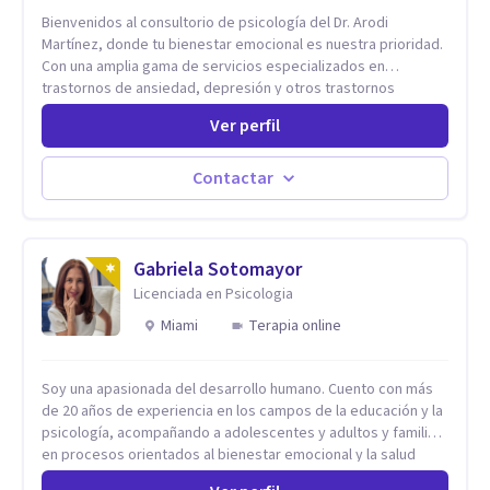
Bienvenidos al consultorio de psicología del Dr. Arodi
Martínez, donde tu bienestar emocional es nuestra prioridad.
Con una amplia gama de servicios especializados en
trastornos de ansiedad, depresión y otros trastornos
emocionales, estamos dedicados a ofrecerte el mejor
Ver perfil
tratamiento para mejorar tu salud mental. En nuestro
consultorio, ofrecemos una variedad de terapias y
tratamientos diseñados para satisfacer tus necesidades
Contactar
específicas: Terapia para Trastornos de Ansiedad y
Depresión: Somos expertos en el tratamiento de la ansiedad
y la depresión, utilizando enfoques basados en evidencia
para ayudarte a recuperar tu bienestar emocional. Terapia
Gabriela Sotomayor
Individual, de Pareja y Familiar: Trabajamos contigo y tus
Licenciada en Psicologia
seres queridos para fortalecer las relaciones y mejorar la
Miami
Terapia online
dinámica familiar. Evaluaciones Psicológicas y Terapias
Especializadas: Terapia cognitivo-conductual Terapia de
apoyo Terapia psicodinámica Terapia enfocada en la solución
Soy una apasionada del desarrollo humano. Cuento con más
Terapia de exposición Terapia de juego para niños
de 20 años de experiencia en los campos de la educación y la
Tratamiento de Traumas y Trastornos de Estrés
psicología, acompañando a adolescentes y adultos y familias
Postraumático: Ofrecemos apoyo psicológico para ayudarte
en procesos orientados al bienestar emocional y la salud
a superar experiencias traumáticas y mejorar tu calidad de
mental. Mi visión es contribuir, a través de mi trabajo, a que
vida. Tratamiento de Adicciones.