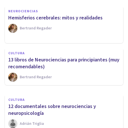
NEUROCIENCIAS
Hemisferios cerebrales: mitos y realidades
Bertrand Regader
PSICOLOGÍA FORENSE Y CRIMINALÍSTICA
​Neurociencias aplicadas al
CULTURA
estudio criminológico del
13 libros de Neurociencias para principiantes (muy
delito
recomendables)
Bertrand Regader
Ricardo Vázquez Cigarroa
CULTURA
​12 documentales sobre neurociencias y
neuropsicología
Adrián Triglia