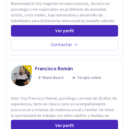
Bienvenida/o! Soy magister en neurociencias, doctora en
psicología y me especializo en problemas de ansiedad,
estrés, crisis vitales, baja autoestima y desarrollo de
habilidades para el bienestar emocional (acompaño además
problemáticas como la desregulación emocional, tendencias
Ver perfil
perfeccionistas, liderazgo, problemas de sueño, depresión,
entre otras).
Contactar
Francisco Román
Miami Beach
Terapia online
Hola ! Soy francisco Roman, psicólogo con mas de 20 años de
experiencia, tanto en clinica como en acompañamiento
psicosocial a victimas de violencia social y familiar. He tenido
la oportunidad de trabajar con niños adultos y familias en
todos los espacios y esto me ha dado un una variedad de
Ver perfil
aprendizajes que ahora pongo a tu disposicion. En la