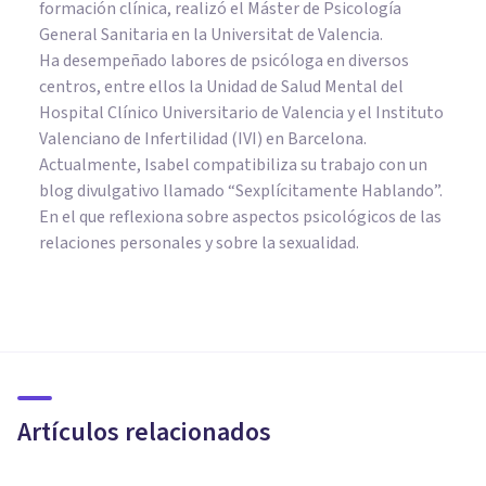
formación clínica, realizó el Máster de Psicología
General Sanitaria en la Universitat de Valencia.
Ha desempeñado labores de psicóloga en diversos
centros, entre ellos la Unidad de Salud Mental del
Hospital Clínico Universitario de Valencia y el Instituto
Valenciano de Infertilidad (IVI) en Barcelona.
Actualmente, Isabel compatibiliza su trabajo con un
blog divulgativo llamado “Sexplícitamente Hablando”.
En el que reflexiona sobre aspectos psicológicos de las
relaciones personales y sobre la sexualidad.
NEUROCIENCIAS
Neurociencias: la nueva forma
de entender a la mente
humana
Artículos relacionados
Adolfo Castañeda