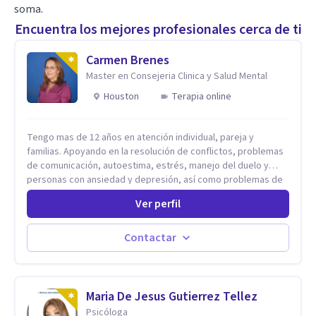
soma.
Encuentra los mejores profesionales cerca de ti
Carmen Brenes
Master en Consejeria Clinica y Salud Mental
Houston
Terapia online
Tengo mas de 12 años en atención individual, pareja y
familias. Apoyando en la resolución de conflictos, problemas
de comunicación, autoestima, estrés, manejo del duelo y
personas con ansiedad y depresión, así como problemas de
conducta y comportamiento. Desarrollo de personas
Ver perfil
maximizando su potencial y elevando su desempeño.
Estableciendo metas a corto y largo plazo, es vital para la
vida de cada uno tener su propia vision.
Contactar
Maria De Jesus Gutierrez Tellez
Psicóloga