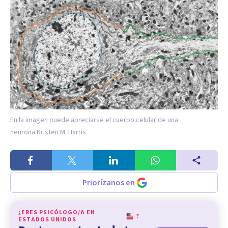
En la imagen puede apreciarse el cuerpo celular de una
neurona.
Kristen M. Harris
Priorízanos en
¿ERES PSICÓLOGO/A EN
?
ESTADOS UNIDOS