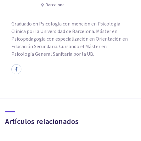
Barcelona
Graduado en Psicología con mención en Psicología
Clínica por la Universidad de Barcelona. Máster en
Psicopedagogía con especialización en Orientación en
Educación Secundaria. Cursando el Máster en
Psicología General Sanitaria por la UB.
NEUROCIENCIAS
Progesterona: características y
funciones de esta hormona
sexual
Artículos relacionados
Oscar Castillero Mimenza