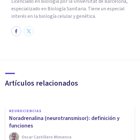
Licenciado en Biología por la Universitat de Barcelona,
especializado en Biología Sanitaria. Tiene un especial
interés en la biología celular y genética.
NEUROCIENCIAS
Catecolaminas: tipos y
funciones de estos
neurotransmisores
Artículos relacionados
Arturo Torres
NEUROCIENCIAS
Noradrenalina (neurotransmisor): definición y
funciones
Oscar Castillero Mimenza