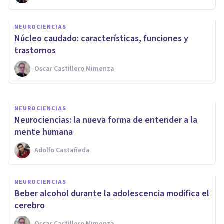
NEUROCIENCIAS
La meditación produce
NEUROCIENCIAS
cambios en el cerebro, según
Núcleo caudado: características, funciones y
la ciencia
trastornos
Oscar Castillero Mimenza
Juan Armando Corbin
NEUROCIENCIAS
Neurociencias: la nueva forma de entender a la
mente humana
Adolfo Castañeda
NEUROCIENCIAS
Beber alcohol durante la adolescencia modifica el
cerebro
Oscar Castillero Mimenza