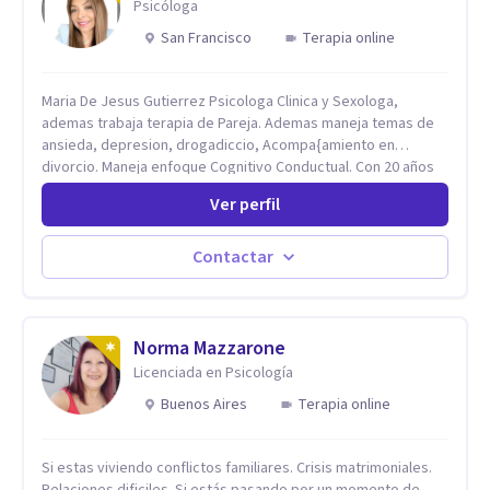
Psicóloga
San Francisco
Terapia online
Maria De Jesus Gutierrez Psicologa Clinica y Sexologa,
ademas trabaja terapia de Pareja. Ademas maneja temas de
ansieda, depresion, drogadiccio, Acompa{amiento en
divorcio. Maneja enfoque Cognitivo Conductual. Con 20 años
de experiencia, constantemente capacitandose en las
Ver perfil
diferntes areas de la Salud Mental.
Contactar
Norma Mazzarone
Licenciada en Psicología
Buenos Aires
Terapia online
Si estas viviendo conflictos familiares. Crisis matrimoniales.
Relaciones dificiles. Si estás pasando por un momento de