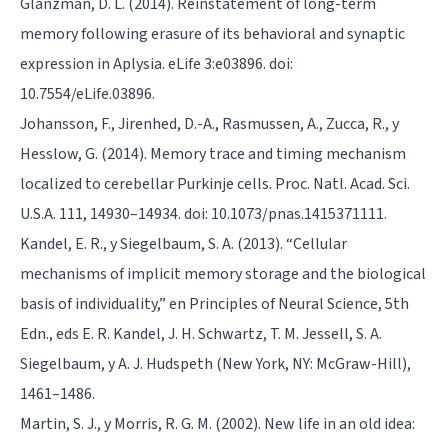
Glanzman, D. L. (2014). Reinstatement of long-term
memory following erasure of its behavioral and synaptic
expression in Aplysia. eLife 3:e03896. doi:
10.7554/eLife.03896.
Johansson, F., Jirenhed, D.-A., Rasmussen, A., Zucca, R., y
Hesslow, G. (2014). Memory trace and timing mechanism
localized to cerebellar Purkinje cells. Proc. Natl. Acad. Sci.
U.S.A. 111, 14930–14934. doi: 10.1073/pnas.1415371111.
Kandel, E. R., y Siegelbaum, S. A. (2013). “Cellular
mechanisms of implicit memory storage and the biological
basis of individuality,” en Principles of Neural Science, 5th
Edn., eds E. R. Kandel, J. H. Schwartz, T. M. Jessell, S. A.
Siegelbaum, y A. J. Hudspeth (New York, NY: McGraw-Hill),
1461–1486.
Martin, S. J., y Morris, R. G. M. (2002). New life in an old idea: