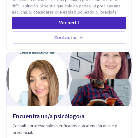
difícil solución. Si sentís que solo no podes. Si precisas una
escucha. Si consideras que estás bloqueado. Si precisás
comprensión. Si no logras definir proyectos, objetivos,
Ver perfil
sueños, deseos. Si pensás que lo que te pasa no es tan
grave, pero podría ayudar. Si estás en adicciones y tu
intención es hacer algo con lo que te está pasando. No dudes
Contactar
en comunicarte a fin de comenzar a resolver la situación que
está generando esa angustia.
Encuentra un/a psicólogo/a
Consulta profesionales verificados con atención online y
presencial.