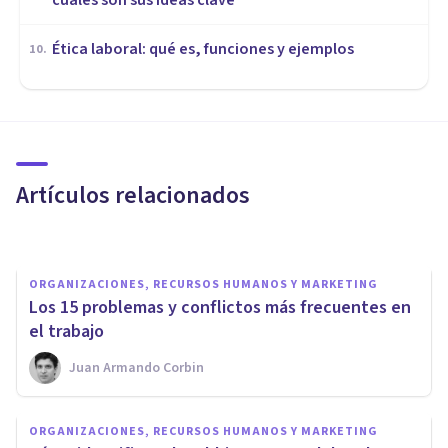
cuáles son sus ideas clave
Ética laboral: qué es, funciones y ejemplos
10
.
ORGANIZACIONES, RECURSOS HUMANOS Y MARKETING
El desgaste psicológico
durante un conflicto laboral
Artículos relacionados
Azor & Asociados
ORGANIZACIONES, RECURSOS HUMANOS Y MARKETING
​Los 15 problemas y conflictos más frecuentes en
el trabajo
Juan Armando Corbin
ORGANIZACIONES, RECURSOS HUMANOS Y MARKETING
¿Qué es la falta de ocupación
ORGANIZACIONES, RECURSOS HUMANOS Y MARKETING
efectiva y qué se puede hacer