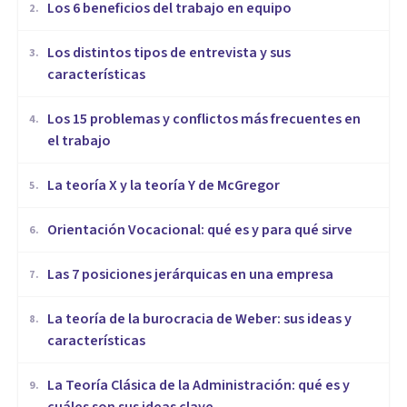
​Los 6 beneficios del trabajo en equipo
2
.
​Los distintos tipos de entrevista y sus
3
.
características
​Los 15 problemas y conflictos más frecuentes en
4
.
el trabajo
La teoría X y la teoría Y de McGregor
5
.
Orientación Vocacional: qué es y para qué sirve
6
.
Las 7 posiciones jerárquicas en una empresa
7
.
La teoría de la burocracia de Weber: sus ideas y
8
.
características
La Teoría Clásica de la Administración: qué es y
9
.