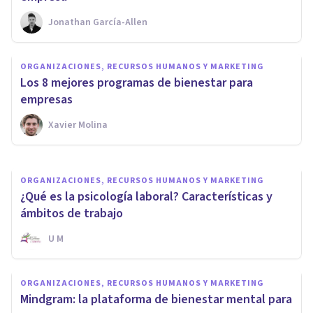
Jonathan García-Allen
ORGANIZACIONES, RECURSOS HUMANOS Y MARKETING
ORGANIZACIONES, RECURSOS HUMANOS Y MARKETING
11 herramientas para
Los 8 mejores programas de bienestar para
aumentar el bienestar laboral
empresas
Xavier Molina
Xavier Molina
ORGANIZACIONES, RECURSOS HUMANOS Y MARKETING
¿Qué es la psicología laboral? Características y
ámbitos de trabajo
U M
ORGANIZACIONES, RECURSOS HUMANOS Y MARKETING
Mindgram: la plataforma de bienestar mental para