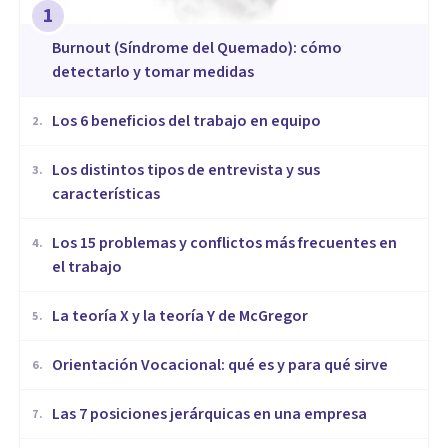
1
Burnout (Síndrome del Quemado): cómo
detectarlo y tomar medidas
​Los 6 beneficios del trabajo en equipo
2
.
​Los distintos tipos de entrevista y sus
3
.
características
​Los 15 problemas y conflictos más frecuentes en
4
.
el trabajo
La teoría X y la teoría Y de McGregor
5
.
Orientación Vocacional: qué es y para qué sirve
6
.
Las 7 posiciones jerárquicas en una empresa
7
.