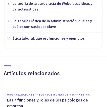
La teoría de la burocracia de Weber: sus ideas y
8
.
características
La Teoría Clásica de la Administración: qué es y
9
.
cuáles son sus ideas clave
Ética laboral: qué es, funciones y ejemplos
10
.
ORGANIZACIONES, RECURSOS HUMANOS Y MARKETING
Las 6 mejores Apps para
gestionar el estrés laboral
Artículos relacionados
Xavier Molina
ORGANIZACIONES, RECURSOS HUMANOS Y MARKETING
​Las 7 funciones y roles de los psicólogos de
empresa