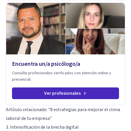
adaptando el tratamiento a tus necesidades particulares. Mi
trayectoria es internacional (Argentina, Estados Unidos,
Europa y Asia). Además, colaboré como psicóloga en
Televisión Canaria, conectando con la realidad de las islas.
Mis servicios son 100% online y accesibles. Si buscas un
espacio de escucha profesional y orientado a resultados,
empecemos.
Encuentra un/a psicólogo/a
Consulta profesionales verificados con atención online y
presencial.
Ver profesionales
Artículo relacionado:
"8 estrategias para mejorar el clima
laboral de tu empresa"
3. Intensificación de la brecha digital