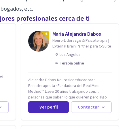
abogados, etc.
ores profesionales cerca de ti
Maria Alejandra Dabos
Neuro-Liderazgo & Psicoterapia |
External Brain Partner para C-Suite
Los Angeles
Terapia online
,
Alejandra Dabos Neurosicoeducadora ·
Psicoterapeuta · Fundadora del Real Mind
la
Method™ Llevo 20 años trabajando con
personas que saben lo que quieren pero algo
ca
en ellos no responde. Que el estrés les roba la
Ver perfil
Contactar
claridad. Que reaccionan antes de pensar y
después se arrepienten. Que las relaciones
e
importantes se desgastan sin poder detenerlo.
Mi enfoque combina la neurociencia del
e