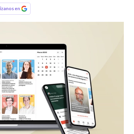
rízanos en