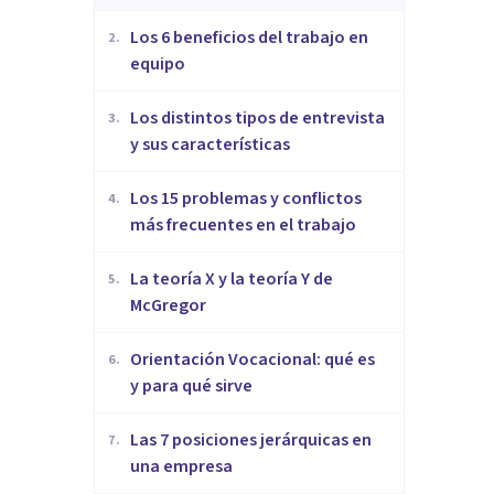
​Los 6 beneficios del trabajo en
2
.
equipo
​Los distintos tipos de entrevista
3
.
y sus características
​Los 15 problemas y conflictos
4
.
más frecuentes en el trabajo
La teoría X y la teoría Y de
5
.
McGregor
Orientación Vocacional: qué es
6
.
y para qué sirve
Las 7 posiciones jerárquicas en
7
.
una empresa