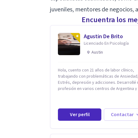
juveniles, mentores de negocios, 
Encuentra los mej
Agustin De Brito
Licenciado En Psicología
Austin
Hola, cuento con 21 años de labor clínico,
trabajando con problemáticas de Ansiedad
Estrés, depresión y adicciones. Desarrollé mi
profesión en varios centros de Argentina y
Estados Unidos y actualmente me dedico a 
práctica privada. Utilizo terapias cognitivas
conductuales basadas en evidencia científi
con comprobados resultados. Los objetivos
Ver perfil
Contactar
terapéuticos están centrados en brindar
herramientas concretas para el cambio, qu
permitan desarrollar nuevas habilidades y
estrategias basadas en la salud y calidad d