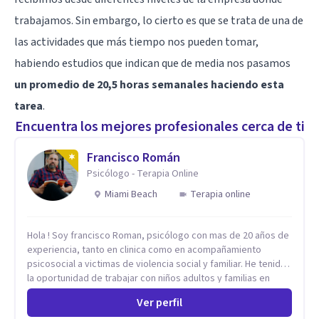
trabajamos. Sin embargo, lo cierto es que se trata de una de
las actividades que más tiempo nos pueden tomar,
habiendo estudios que indican que de media nos pasamos
un promedio de 20,5 horas semanales haciendo esta
tarea
.
Encuentra los mejores profesionales cerca de ti
Francisco Román
Psicólogo - Terapia Online
Miami Beach
Terapia online
Hola ! Soy francisco Roman, psicólogo con mas de 20 años de
experiencia, tanto en clinica como en acompañamiento
psicosocial a victimas de violencia social y familiar. He tenido
la oportunidad de trabajar con niños adultos y familias en
todos los espacios y esto me ha dado un una variedad de
Ver perfil
aprendizajes que ahora pongo a tu disposicion. En la