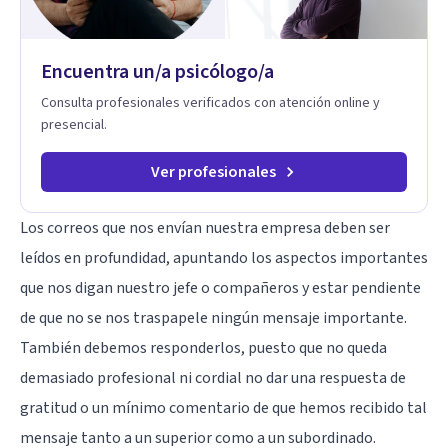
fortaleciendo la comunicación entre ustedes. Acompaño a
niños y adolescentes que están lidiando con la ansiedad, la
timidez, la rebeldía o dificultades escolares, así como a
Encuentra un/a psicólogo/a
padres que buscan orientación y pautas claras para educar
sin perder la paciencia ni el control. Si estás listo para dar el
Consulta profesionales verificados con atención online y
primer paso hacia una convivencia familiar más armoniosa,
presencial.
agenda tu sesión y empecemos a trabajar juntos.
Ver profesionales
Los correos que nos envían nuestra empresa deben ser
leídos en profundidad, apuntando los aspectos importantes
que nos digan nuestro jefe o compañeros y estar pendiente
de que no se nos traspapele ningún mensaje importante.
También debemos responderlos, puesto que no queda
demasiado profesional ni cordial no dar una respuesta de
gratitud o un mínimo comentario de que hemos recibido tal
mensaje tanto a un superior como a un subordinado.