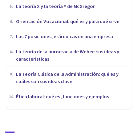
La teoría X y la teoría Y de McGregor
5
.
Orientación Vocacional: qué es y para qué sirve
6
.
Las 7 posiciones jerárquicas en una empresa
7
.
La teoría de la burocracia de Weber: sus ideas y
8
.
características
La Teoría Clásica de la Administración: qué es y
9
.
cuáles son sus ideas clave
Ética laboral: qué es, funciones y ejemplos
10
.
ORGANIZACIONES, RECURSOS HUMANOS Y MARKETING
Análisis del puesto de trabajo:
qué es, para qué sirve, y fases
del proceso