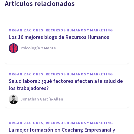
Artículos relacionados
Nahum Montagud Rubio
ORGANIZACIONES, RECURSOS HUMANOS Y MARKETING
Los 16 mejores blogs de Recursos Humanos
Psicología Y Mente
ORGANIZACIONES, RECURSOS HUMANOS Y MARKETING
Síndrome de Estocolmo
ORGANIZACIONES, RECURSOS HUMANOS Y MARKETING
laboral: qué es, síntomas, y
Salud laboral: ¿qué factores afectan a la salud de
qué hacer
los trabajadores?
Jonathan García-Allen
Nahum Montagud Rubio
ORGANIZACIONES, RECURSOS HUMANOS Y MARKETING
La mejor formación en Coaching Empresarial y