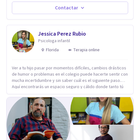
actualidad puedo atenderte de manera presencial y/o virtual,
de lunes a sabado. el costo de cada sesión lo acordamos en
Contactar
el primer contacto
Jessica Perez Rubio
Psicologa infantil
Florida
Terapia online
Ver a tu hijo pasar por momentos difíciles, cambios drásticos
de humor o problemas en el colegio puede hacerte sentir con
mucha incertidumbre y sin saber cuál es el siguiente paso.
Aquí encontrarás un espacio seguro y cálido donde tanto tú
como tus hijos se sentirán realmente escuchados,
comprendidos y apoyados para recuperar la tranquilidad en
casa. Me especializo en guiar a familias a través de
herramientas prácticas y dinámicas adaptadas a la edad de
cada menor, dejando de lado las etiquetas y los tecnicismos.
Mi forma de trabajar se centra en entender las emociones
que hay detrás del comportamiento, ayudándoles a
desarrollar la confianza necesaria para superar sus retos y