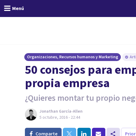
Menú
Organizaciones, Recursos humanos y Marketing
Art
​50 consejos para em
propia empresa
¿Quieres montar tu propio nego
Jonathan García-Allen
5 octubre, 2016 - 22:44
Comparte
Prio