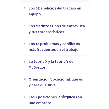
​Los 6 beneficios del trabajo en
2
.
equipo
​Los distintos tipos de entrevista
3
.
y sus características
​Los 15 problemas y conflictos
4
.
más frecuentes en el trabajo
La teoría X y la teoría Y de
5
.
McGregor
Orientación Vocacional: qué es
6
.
y para qué sirve
Las 7 posiciones jerárquicas en
7
.
una empresa