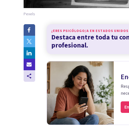
Pexels
¿ERES PSICÓLOGO/A EN
ESTADOS UNIDOS
Destaca entre toda tu c
profesional.
En
Resp
nece
En