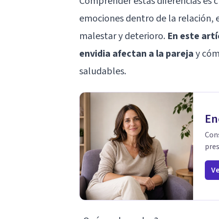
Comprender estas diferencias es 
emociones dentro de la relación, 
malestar y deterioro.
En este art
envidia afectan a la pareja
y cóm
saludables.
En
Cons
pres
Ve