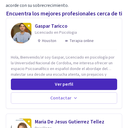
acorde con su sobrecrecimiento.
Encuentra los mejores profesionales cerca de ti
Gaspar Taricco
Licenciado en Psicologia
Houston
Terapia online
Hola, Bienvenido/a! soy Gaspar, Licenciado en psicología por
la Universidad Nacional de Cordoba, me interesa ofrecer un
espacio Psicoanalítico en español donde el abordaje del
malestar sea desde una escucha atenta, sin prejuicios y
rescatando lo singular de cada caso, sin caer en etiquetas.
Ver perfil
Considero que todas las personas en algún momento pueden
sufrir y cada una por cuestiones particulares, es en mi
espacio donde se le dará un lugar a esas cuestiones
Contactar
singulares de cada uno, para luego generar cambios. Soy una
persona en constante formación, actualmente curso
seminarios, una especialización en psicoanálisis y también
investigo. Siempre en la búsqueda de ser un mejor
Maria De Jesus Gutierrez Tellez
profesional.