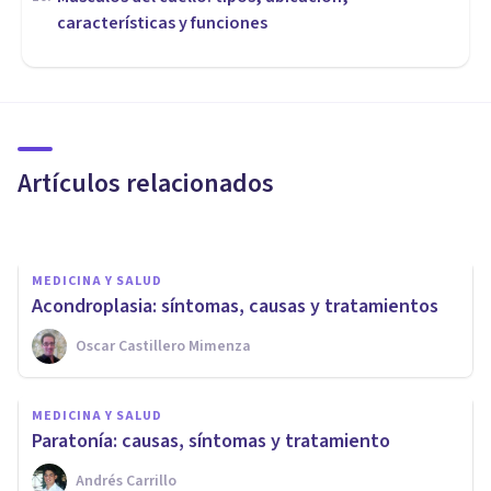
características y funciones
MEDICINA Y SALUD
Adinamia: características y
causas de este trastorno del
movimiento
Artículos relacionados
Luis Martínez-Casasola Hernández
MEDICINA Y SALUD
Acondroplasia: síntomas, causas y tratamientos
Oscar Castillero Mimenza
MEDICINA Y SALUD
¿Cómo quitar el sarro de los
MEDICINA Y SALUD
dientes? 5 consejos
Paratonía: causas, síntomas y tratamiento
Andrés Carrillo
Oscar Castillero Mimenza