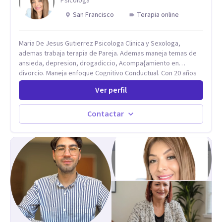
Psicóloga
San Francisco
Terapia online
Maria De Jesus Gutierrez Psicologa Clinica y Sexologa,
ademas trabaja terapia de Pareja. Ademas maneja temas de
ansieda, depresion, drogadiccio, Acompa{amiento en
divorcio. Maneja enfoque Cognitivo Conductual. Con 20 años
de experiencia, constantemente capacitandose en las
Ver perfil
diferntes areas de la Salud Mental.
Contactar