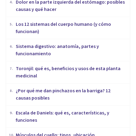
Dolor en la parte izquierda del estómago: posibles
4
.
causas y qué hacer
Los 12 sistemas del cuerpo humano (y cómo
5
.
funcionan)
Sistema digestivo: anatomía, partes y
6
.
funcionamiento
Toronjil: qué es, beneficios y usos de esta planta
7
.
medicinal
¿Por qué me dan pinchazos en la barriga? 12
8
.
causas posibles
Escala de Daniels: qué es, características, y
9
.
funciones
Músculos del cuello: tipos, ubicación,
10
.