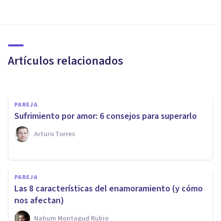
PAREJA
¿Cómo mejorar la relación ante
los problemas de pareja?
Artículos relacionados
Adhara Psicología
PAREJA
Sufrimiento por amor: 6 consejos para superarlo
Arturo Torres
PAREJA
'Habla ya con PsiChat',
PAREJA
también en los conflictos de
Las 8 características del enamoramiento (y cómo
pareja
nos afectan)
Nahum Montagud Rubio