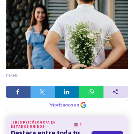
Pexels
Priorízanos en
¿ERES PSICÓLOGO/A EN
?
ESTADOS UNIDOS
Destaca entre toda tu