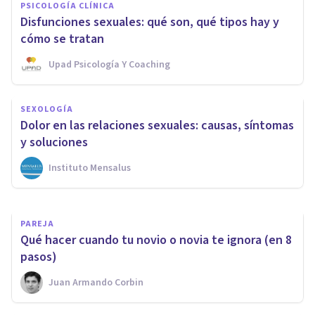
PSICOLOGÍA CLÍNICA
Disfunciones sexuales: qué son, qué tipos hay y
cómo se tratan
Upad Psicología Y Coaching
PAREJA
SEXOLOGÍA
¿Se puede retomar una
Dolor en las relaciones sexuales: causas, síntomas
relación tras una infidelidad?
y soluciones
Instituto Mensalus
Mariva Psicólogos
PAREJA
Qué hacer cuando tu novio o novia te ignora (en 8
pasos)
Juan Armando Corbin