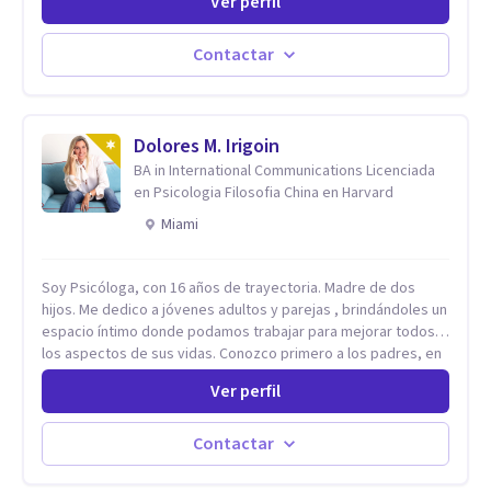
Ver perfil
evidencia científica con comprobados resultados. Los
objetivos terapéuticos están centrados en brindar
herramientas concretas para el cambio, que permitan
Contactar
desarrollar nuevas habilidades y estrategias basadas en la
salud y calidad de vida.
Dolores M. Irigoin
BA in International Communications Licenciada
en Psicologia Filosofia China en Harvard
Miami
Soy Psicóloga, con 16 años de trayectoria. Madre de dos
hijos. Me dedico a jóvenes adultos y parejas , brindándoles un
espacio íntimo donde podamos trabajar para mejorar todos
los aspectos de sus vidas. Conozco primero a los padres, en
el caso de niños u adolescentes, para luego seguir la terapia
Ver perfil
con sus hijos, apuntalándolos en su futuro personal,
universitario y profesional, siempre conteniendo
paralelamente a los padres y brindándoles un espacio de
Contactar
seguridad. Hago terapia de pareja y adultos con método
integrativo. Más información en: intherapy.today