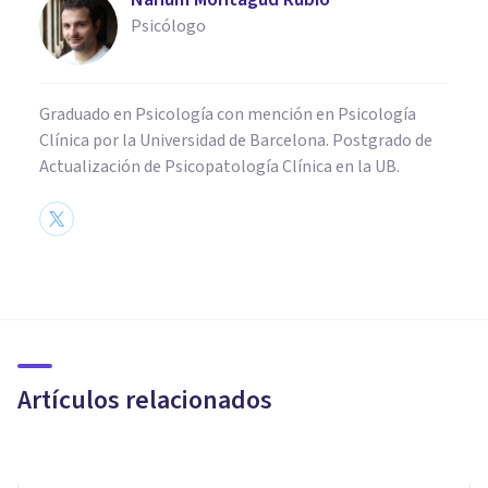
Psicólogo
Graduado en Psicología con mención en Psicología
Clínica por la Universidad de Barcelona. Postgrado de
Actualización de Psicopatología Clínica en la UB.
ENTREVISTAS
Mar Puigmartí: "No tener
tabúes permite hablar
abiertamente de sexo con la
Artículos relacionados
pareja"
Psicología Y Mente