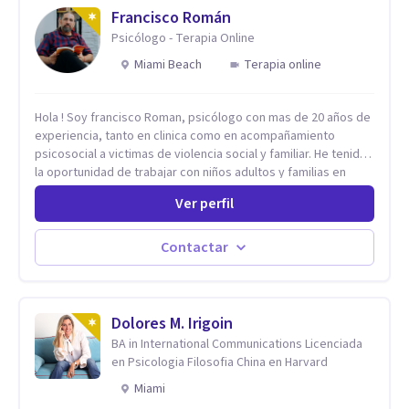
Francisco Román
Psicólogo - Terapia Online
Miami Beach
Terapia online
Hola ! Soy francisco Roman, psicólogo con mas de 20 años de
experiencia, tanto en clinica como en acompañamiento
psicosocial a victimas de violencia social y familiar. He tenido
la oportunidad de trabajar con niños adultos y familias en
todos los espacios y esto me ha dado un una variedad de
Ver perfil
aprendizajes que ahora pongo a tu disposicion. En la
actualidad puedo atenderte de manera presencial y/o virtual,
de lunes a sabado. el costo de cada sesión lo acordamos en
Contactar
el primer contacto
Dolores M. Irigoin
BA in International Communications Licenciada
en Psicologia Filosofia China en Harvard
Miami