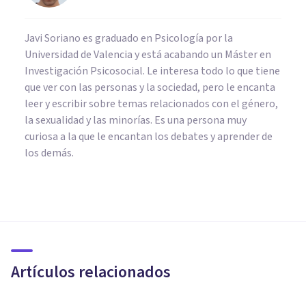
Javi Soriano es graduado en Psicología por la
Universidad de Valencia y está acabando un Máster en
Investigación Psicosocial. Le interesa todo lo que tiene
que ver con las personas y la sociedad, pero le encanta
leer y escribir sobre temas relacionados con el género,
la sexualidad y las minorías. Es una persona muy
curiosa a la que le encantan los debates y aprender de
los demás.
PAREJA
Cómo saber si le gustas a ese
chico, en 14 señales
Artículos relacionados
Juan Armando Corbin