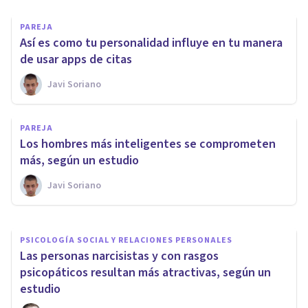
PAREJA
Así es como tu personalidad influye en tu manera
de usar apps de citas
Javi Soriano
PAREJA
Dinero y Amor: Así es la
PAREJA
realidad de los ingresos en las
Los hombres más inteligentes se comprometen
parejas, según un estudio
más, según un estudio
Javi Soriano
Sonia Ruz Comas
PSICOLOGÍA SOCIAL Y RELACIONES PERSONALES
​Las personas narcisistas y con rasgos
psicopáticos resultan más atractivas, según un
estudio