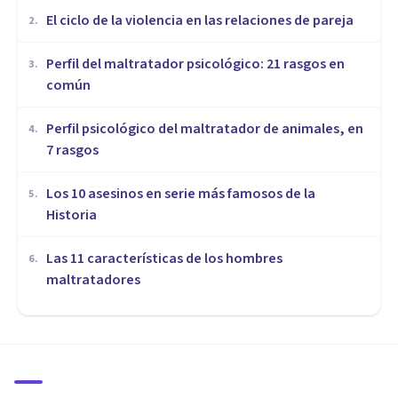
​El ciclo de la violencia en las relaciones de pareja
2
.
​Perfil del maltratador psicológico: 21 rasgos en
3
.
común
​Perfil psicológico del maltratador de animales, en
4
.
7 rasgos
Los 10 asesinos en serie más famosos de la
5
.
Historia
Las 11 características de los hombres
6
.
maltratadores
PSICOLOGÍA FORENSE Y CRIMINALÍSTICA
Prevenir y detectar a tiempo
el abuso sexual infantil