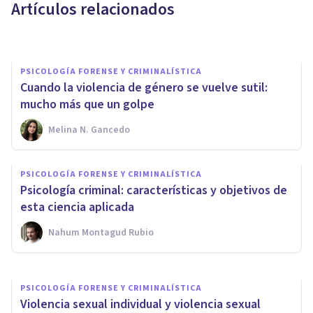
Artículos relacionados
Jeymi Sáenz
PSICOLOGÍA FORENSE Y CRIMINALÍSTICA
Cuando la violencia de género se vuelve sutil:
mucho más que un golpe
Melina N. Gancedo
PSICOLOGÍA FORENSE Y CRIMINALÍSTICA
Vida y retrato psicológico de
PSICOLOGÍA FORENSE Y CRIMINALÍSTICA
Ed Gein, “el carnicero de
Psicología criminal: características y objetivos de
Plainfield” (2/2)
esta ciencia aplicada
Nahum Montagud Rubio
Alex Grandío
PSICOLOGÍA FORENSE Y CRIMINALÍSTICA
Violencia sexual individual y violencia sexual