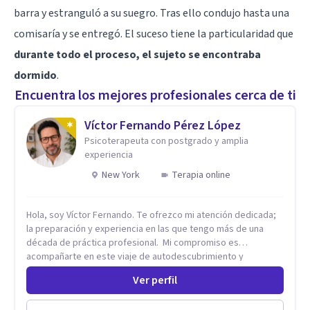
barra y estranguló a su suegro. Tras ello condujo hasta una
comisaría y se entregó. El suceso tiene la particularidad que
durante todo el proceso, el sujeto se encontraba
dormido
.
Encuentra los mejores profesionales cerca de ti
Víctor Fernando Pérez López
Psicoterapeuta con postgrado y amplia
experiencia
New York
Terapia online
Hola, soy Víctor Fernando. Te ofrezco mi atención dedicada;
la preparación y experiencia en las que tengo más de una
década de práctica profesional. Mi compromiso es
acompañarte en este viaje de autodescubrimiento y
crecimiento con soluciones eficaces. Juntos, abriremos
Ver perfil
"ventanas de confianza" donde podrás expresarte sin miedo
a ser juzgada ni juzgado. Este proceso te permitirá