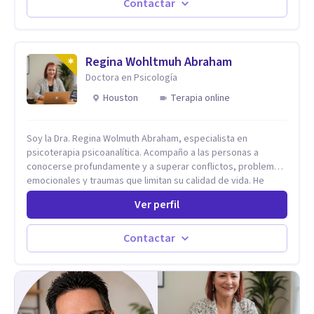
transformar el dolor en crecimiento, construir relaciones más
Contactar
sanas y conscientes, y vivir una vida con mayor plenitud.
Recuerda, el camino hacia el bienestar es un proceso
continuo. Estoy aquí para ofrecerte las herramientas y el
apoyo que necesitas para avanzar con fuerza y sintiéndote
Regina Wohltmuh Abraham
mejor en tu presente.
Doctora en Psicología
Houston
Terapia online
Soy la Dra. Regina Wolmuth Abraham, especialista en
psicoterapia psicoanalítica. Acompaño a las personas a
conocerse profundamente y a superar conflictos, problemas
emocionales y traumas que limitan su calidad de vida. He
trabajado en reconocidas instituciones como el Hospital
Ver perfil
Psiquiátrico San Rafael, Instituto Psiquiátrico MENDAO, San
Bernardino, Hospital Psiquiátrico Infantil y el Centro de
Integración Juvenil. Además, tuve el privilegio de colaborar
Contactar
en comunidades como Olivar del Conde y Xochimilco, lo que
me permitió conocer diversas realidades y necesidades.