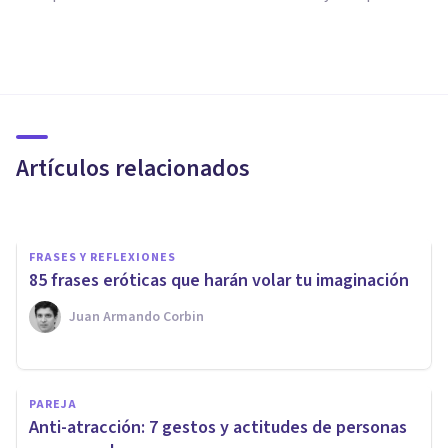
PAREJA
10 maneras de ser más
atractivo científicamente
comprobadas
Artículos relacionados
Xavier Molina
FRASES Y REFLEXIONES
85 frases eróticas que harán volar tu imaginación
Juan Armando Corbin
PAREJA
PAREJA
Sapiosexual: sentir atracción
​Anti-atracción: 7 gestos y actitudes de personas