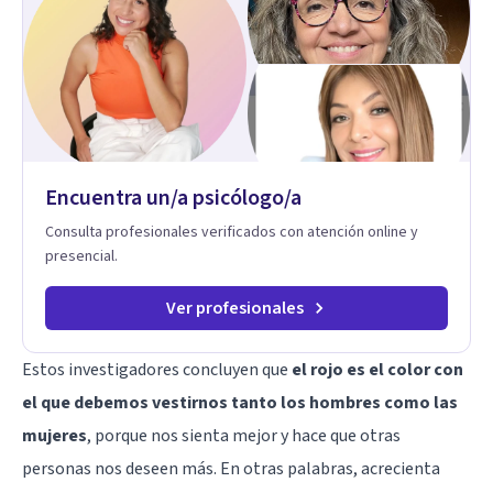
eres. Mi misión es ayudarte a ordenar tu mundo interior, sanar
lo que aún pesa, fortalecer tu autoestima, transformar la
relación contigo misma y con quienes amas, y enseñarte
herramientas prácticas para navegar la vida familiar con amor,
límites sanos, serenidad y propósito. Trabajo desde una
mirada integral donde la mente, las emociones, la historia
familiar y la fe se encuentran para crear procesos
terapéuticos transformadores, cálidos y profundamente
humanos. Te acompaño a encontrar claridad, paz y propósito
Encuentra un/a psicólogo/a
en cada etapa de tu vida.
Consulta profesionales verificados con atención online y
presencial.
Ver profesionales
Estos investigadores concluyen que
el rojo es el color con
el que debemos vestirnos tanto los hombres como las
mujeres
, porque nos sienta mejor y hace que otras
personas nos deseen más. En otras palabras, acrecienta