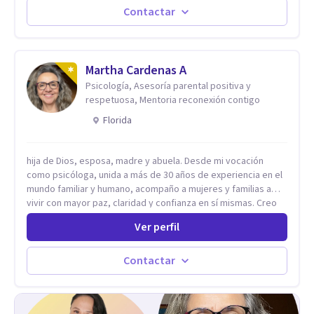
nuestros diarios sucesos es el detonator que nos lleva al
Contactar
resultado de efectos impactantes que se nos quedaran
memorables. Ayudar a otros seres humanos a disfrutar de la
hermosa vida que hay, es mi placer y deleite ya que ser FELIZ
es derecho de toda la GENTE.
Martha Cardenas A
Psicología, Asesoría parental positiva y
respetuosa, Mentoria reconexión contigo
Florida
hija de Dios, esposa, madre y abuela. Desde mi vocación
como psicóloga, unida a más de 30 años de experiencia en el
mundo familiar y humano, acompaño a mujeres y familias a
vivir con mayor paz, claridad y confianza en sí mismas. Creo
profundamente que la vida está hecha de etapas, y que cada
Ver perfil
ciclo —personal, emocional, espiritual y familiar— trae
oportunidades de crecimiento. Por eso utilizo una
combinación de psicología positiva, enfoque humanista,
Contactar
herramientas contemporáneas de bienestar mental y
espiritualidad, para que puedas recorrer tu propio camino
sintiéndote sostenida, acompañada y más segura de quién