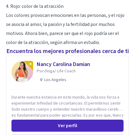
4. Rojo: color de la atracción
Los colores provocan emociones en las personas, y el rojo
se asocia al amor, la pasión y la fertilidad por muchos
motivos. Ahora bien, parece ser que el rojo podría ser el
color de la atracción, según afirma un estudio.
Encuentra los mejores profesionales cerca de ti
Nancy Carolina Damian
Psicóloga/ Life Coach
Los Angeles
Durante nuestra estancia en este mundo, la vida nos forza a
experimentar infinidad de circuntancias. El permitirnos sentir
todo nuestro cuerpo y entender nuestro maravilloso cerebro,
es fundamental para poder apreciarlas. Es por eso que, Nancy
Damian esta dispuesta a brindarte una mano amiga atravez de
Ver perfil
herramientas fundamentales para crecer y fortalecer tu
mente, alma y SER. El cómo percibimos y manejamos