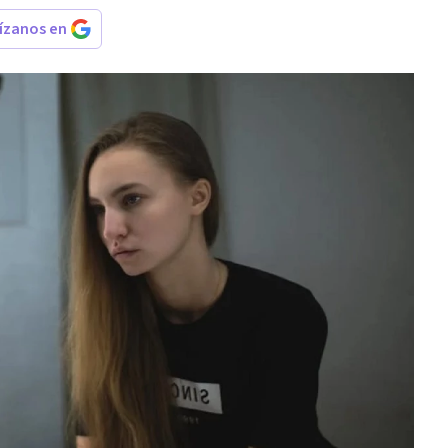
rízanos en