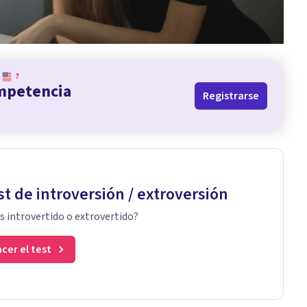
?
ompetencia
Registrarse
st de introversión / extroversión
s introvertido o extrovertido?
cer el test