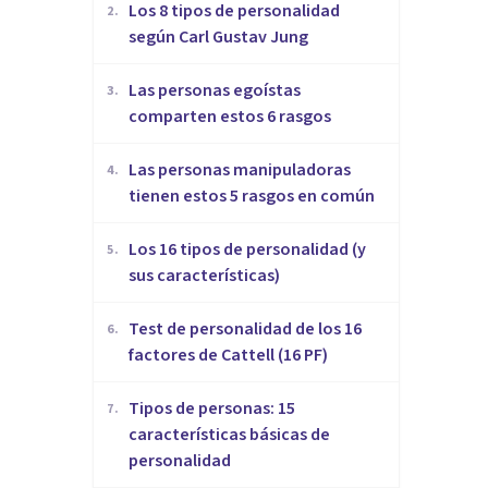
​Los 8 tipos de personalidad
2
.
según Carl Gustav Jung
Las personas egoístas
3
.
comparten estos 6 rasgos
Las personas manipuladoras
4
.
tienen estos 5 rasgos en común
Los 16 tipos de personalidad (y
5
.
sus características)
Test de personalidad de los 16
6
.
factores de Cattell (16 PF)
Tipos de personas: 15
7
.
características básicas de
personalidad