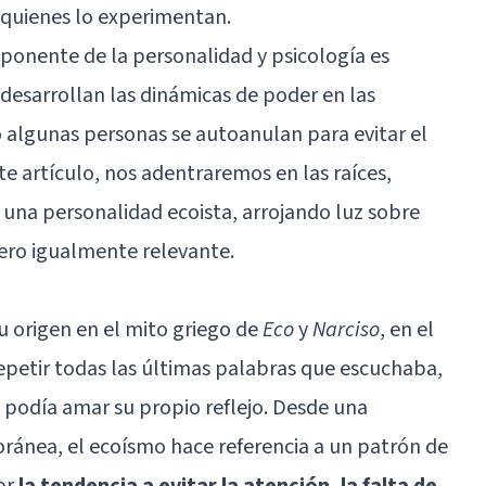
e quienes lo experimentan.
onente de la personalidad y psicología es
esarrollan las dinámicas de poder en las
 algunas personas se autoanulan para evitar el
e artículo, nos adentraremos en las raíces,
e una personalidad ecoista, arrojando luz sobre
ro igualmente relevante.
u origen en el mito griego de
Eco
y
Narciso
, en el
epetir todas las últimas palabras que escuchaba,
 podía amar su propio reflejo. Desde una
ránea, el ecoísmo hace referencia a un patrón de
or
la tendencia a evitar la atención, la falta de