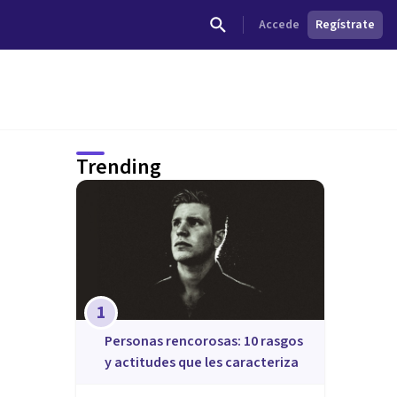
Accede
Regístrate
Trending
1
​Personas rencorosas: 10 rasgos
y actitudes que les caracteriza