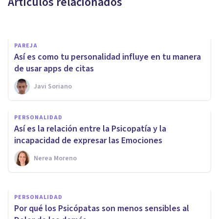
Artículos relacionados
mundo
Nerea Moreno
PAREJA
Así es como tu personalidad influye en tu manera
de usar apps de citas
Javi Soriano
PSICOLOGÍA SOCIAL Y RELACIONES PERSONALES
Trump es visto como el
PERSONALIDAD
candidato con una
Así es la relación entre la Psicopatía y la
personalidad más antisocial...
incapacidad de expresar las Emociones
también por sus votantes
Nerea Moreno
Javi Soriano
PERSONALIDAD
Por qué los Psicópatas son menos sensibles al