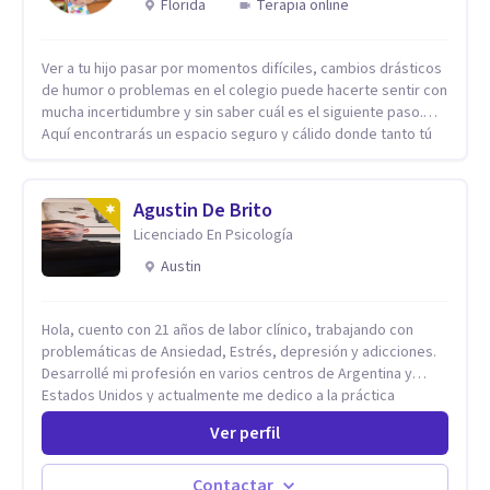
Florida
Terapia online
Ver a tu hijo pasar por momentos difíciles, cambios drásticos
de humor o problemas en el colegio puede hacerte sentir con
mucha incertidumbre y sin saber cuál es el siguiente paso.
Aquí encontrarás un espacio seguro y cálido donde tanto tú
como tus hijos se sentirán realmente escuchados,
comprendidos y apoyados para recuperar la tranquilidad en
casa. Me especializo en guiar a familias a través de
Agustin De Brito
herramientas prácticas y dinámicas adaptadas a la edad de
Licenciado En Psicología
cada menor, dejando de lado las etiquetas y los tecnicismos.
Mi forma de trabajar se centra en entender las emociones
Austin
que hay detrás del comportamiento, ayudándoles a
desarrollar la confianza necesaria para superar sus retos y
Hola, cuento con 21 años de labor clínico, trabajando con
fortaleciendo la comunicación entre ustedes. Acompaño a
problemáticas de Ansiedad, Estrés, depresión y adicciones.
niños y adolescentes que están lidiando con la ansiedad, la
Desarrollé mi profesión en varios centros de Argentina y
timidez, la rebeldía o dificultades escolares, así como a
Estados Unidos y actualmente me dedico a la práctica
padres que buscan orientación y pautas claras para educar
privada. Utilizo terapias cognitivas conductuales basadas en
sin perder la paciencia ni el control. Si estás listo para dar el
Ver perfil
evidencia científica con comprobados resultados. Los
primer paso hacia una convivencia familiar más armoniosa,
objetivos terapéuticos están centrados en brindar
agenda tu sesión y empecemos a trabajar juntos.
herramientas concretas para el cambio, que permitan
Contactar