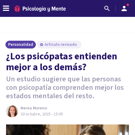
Personalidad
Artículo revisado
¿Los psicópatas entienden
mejor a los demás?
Un estudio sugiere que las personas
con psicopatía comprenden mejor los
estados mentales del resto.
Nerea Moreno
20 octubre, 2025 - 15:05