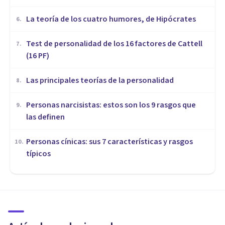
​La teoría de los cuatro humores, de Hipócrates
6
.
Test de personalidad de los 16 factores de Cattell
7
.
(16 PF)
Las principales teorías de la personalidad
8
.
Personas narcisistas: estos son los 9 rasgos que
9
.
las definen
Personas cínicas: sus 7 características y rasgos
10
.
típicos
PERSONALIDAD
Quienes tienen rasgos de
'personalidad oscura' tienen
una visión pesimista del