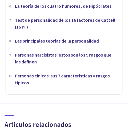
​La teoría de los cuatro humores, de Hipócrates
6
.
Test de personalidad de los 16 factores de Cattell
7
.
(16 PF)
Las principales teorías de la personalidad
8
.
Personas narcisistas: estos son los 9 rasgos que
9
.
las definen
Personas cínicas: sus 7 características y rasgos
10
.
típicos
PERSONALIDAD
Música y personalidad: ¿qué
vinculación tienen?
Artículos relacionados