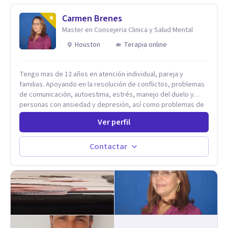
Carmen Brenes
Master en Consejeria Clinica y Salud Mental
Houston
Terapia online
Tengo mas de 12 años en atención individual, pareja y
familias. Apoyando en la resolución de conflictos, problemas
de comunicación, autoestima, estrés, manejo del duelo y
personas con ansiedad y depresión, así como problemas de
conducta y comportamiento. Desarrollo de personas
Ver perfil
maximizando su potencial y elevando su desempeño.
Estableciendo metas a corto y largo plazo, es vital para la
vida de cada uno tener su propia vision.
Contactar