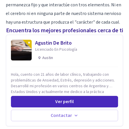
permanezca fijo y que interactúe con tros elementos. Ni en
el cerebro ni en ninguna parte de nuestro sistema nervioso
hay una estructura que produzca el "carácter" de cada cual.
Encuentra los mejores profesionales cerca de ti
Agustin De Brito
Licenciado En Psicología
Austin
Hola, cuento con 21 años de labor clínico, trabajando con
problemáticas de Ansiedad, Estrés, depresión y adicciones.
Desarrollé mi profesión en varios centros de Argentina y
Estados Unidos y actualmente me dedico a la práctica
privada. Utilizo terapias cognitivas conductuales basadas en
Ver perfil
evidencia científica con comprobados resultados. Los
objetivos terapéuticos están centrados en brindar
herramientas concretas para el cambio, que permitan
Contactar
desarrollar nuevas habilidades y estrategias basadas en la
salud y calidad de vida.