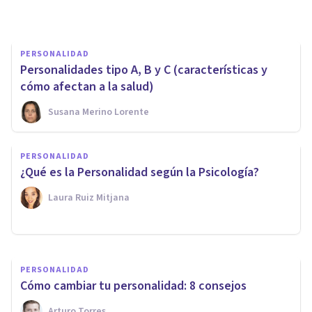
Bertrand Regader
PERSONALIDAD
Personalidades tipo A, B y C (características y
cómo afectan a la salud)
Susana Merino Lorente
PERSONALIDAD
PERSONALIDAD
La Teoría de la Personalidad
¿Qué es la Personalidad según la Psicología?
de Eysenck: el modelo PEN
Laura Ruiz Mitjana
Jonathan García-Allen
PERSONALIDAD
Cómo cambiar tu personalidad: 8 consejos
Arturo Torres