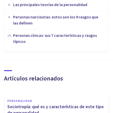
Las principales teorías de la personalidad
8
.
Personas narcisistas: estos son los 9 rasgos que
9
.
las definen
Personas cínicas: sus 7 características y rasgos
10
.
típicos
PERSONALIDAD
8 cosas que debes saber si tu
pareja es introvertida
Artículos relacionados
Arturo Torres
PERSONALIDAD
Sociotropía: qué es y características de este tipo
de personalidad