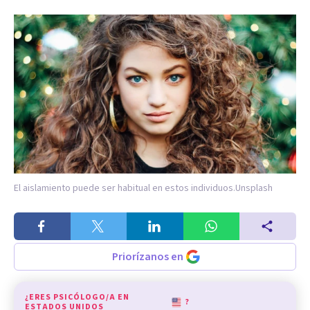
El aislamiento puede ser habitual en estos individuos.
Unsplash
Priorízanos en
¿ERES PSICÓLOGO/A EN
?
ESTADOS UNIDOS