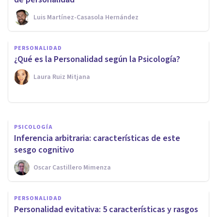
Luis Martínez-Casasola Hernández
PSICOLOGÍA SOCIAL Y RELACIONES PERSONALES
PERSONALIDAD
Falta de empatía: 12 signos
¿Qué es la Personalidad según la Psicología?
que la delatan
Laura Ruiz Mitjana
Oscar Castillero Mimenza
PSICOLOGÍA
Inferencia arbitraria: características de este
sesgo cognitivo
Oscar Castillero Mimenza
PERSONALIDAD
Personalidad evitativa: 5 características y rasgos