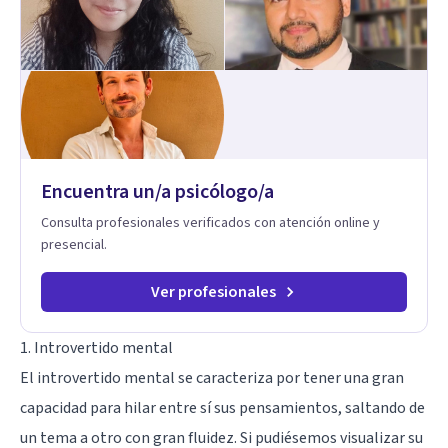
para ayudarte a recuperar tu bienestar emocional. Terapia
Individual, de Pareja y Familiar: Trabajamos contigo y tus
seres queridos para fortalecer las relaciones y mejorar la
dinámica familiar. Evaluaciones Psicológicas y Terapias
Especializadas: Terapia cognitivo-conductual Terapia de
apoyo Terapia psicodinámica Terapia enfocada en la solución
Terapia de exposición Terapia de juego para niños
Tratamiento de Traumas y Trastornos de Estrés
Postraumático: Ofrecemos apoyo psicológico para ayudarte
Encuentra un/a psicólogo/a
a superar experiencias traumáticas y mejorar tu calidad de
vida. Tratamiento de Adicciones.
Consulta profesionales verificados con atención online y
presencial.
Ver profesionales
1. Introvertido mental
El introvertido mental se caracteriza por tener una gran
capacidad para hilar entre sí sus pensamientos, saltando de
un tema a otro con gran fluidez. Si pudiésemos visualizar su