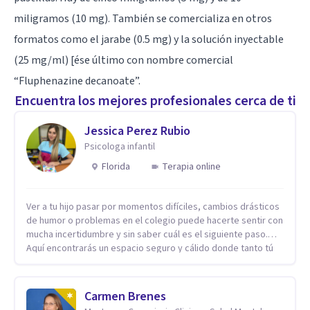
miligramos (10 mg). También se comercializa en otros
formatos como el jarabe (0.5 mg) y la solución inyectable
(25 mg/ml) [ése último con nombre comercial
“Fluphenazine decanoate”.
Encuentra los mejores profesionales cerca de ti
Jessica Perez Rubio
Psicologa infantil
Florida
Terapia online
Ver a tu hijo pasar por momentos difíciles, cambios drásticos
de humor o problemas en el colegio puede hacerte sentir con
mucha incertidumbre y sin saber cuál es el siguiente paso.
Aquí encontrarás un espacio seguro y cálido donde tanto tú
como tus hijos se sentirán realmente escuchados,
comprendidos y apoyados para recuperar la tranquilidad en
casa. Me especializo en guiar a familias a través de
Carmen Brenes
herramientas prácticas y dinámicas adaptadas a la edad de