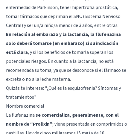
enfermedad de Parkinson, tener hipertrofia prostática,
tomar fármacos que depriman el SNC (Sistema Nervioso
Central) y ser un/a niño/a menor de 3 años, entre otras.
En relación al embarazo y la lactancia, la flufenazina
solo deberá tomarse (en embarazo) si su indicación
está clara
, y si los beneficios de tomarla superan los
potenciales riesgos. En cuanto a la lactancia, no está
recomendada su toma, ya que se desconoce si el fármaco se
excreta o no a la leche materna.
Quizás te interese: "
¿Qué es la esquizofrenia? Síntomas y
tratamientos
"
Nombre comercial
La flufenazina
se comercializa, generalmente, con el
nombre de “Prolixin”
; viene presentada en comprimidos o
pastillas. Hay de cinco miligramos (5 mg) y de 10