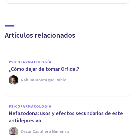
PSICOFARMACOLOGÍA
​Un fármaco para eliminar los
malos recuerdos
Artículos relacionados
Adrián Triglia
PSICOFARMACOLOGÍA
¿Cómo dejar de tomar Orfidal?
Nahum Montagud Rubio
PSICOFARMACOLOGÍA
PSICOFARMACOLOGÍA
Midazolam: usos y efectos
Nefazodona: usos y efectos secundarios de este
secundarios de este ansiolítico
antidepresivo
Oscar Castillero Mimenza
Oscar Castillero Mimenza