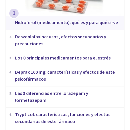
1
Hidroferol (medicamento): qué es y para qué sirve
Desvenlafaxina: usos, efectos secundarios y
2
.
precauciones
Los 8 principales medicamentos para el estrés
3
.
Deprax 100 mg: características y efectos de este
4
.
psicofármacos
Las 3 diferencias entre lorazepam y
5
.
lormetazepam
Tryptizol: características, funciones y efectos
6
.
secundarios de este fármaco