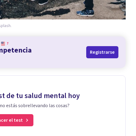
plash.
?
ompetencia
Registrarse
st de tu salud mental hoy
o estás sobrellevando las cosas?
cer el test