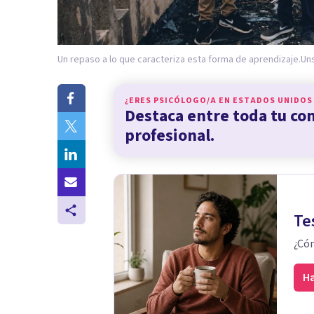
Un repaso a lo que caracteriza esta forma de aprendizaje.
Uns
¿ERES PSICÓLOGO/A EN
ESTADOS UNIDOS
Destaca entre toda tu c
profesional.
Te
¿Cóm
Ha