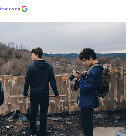
rízanos en