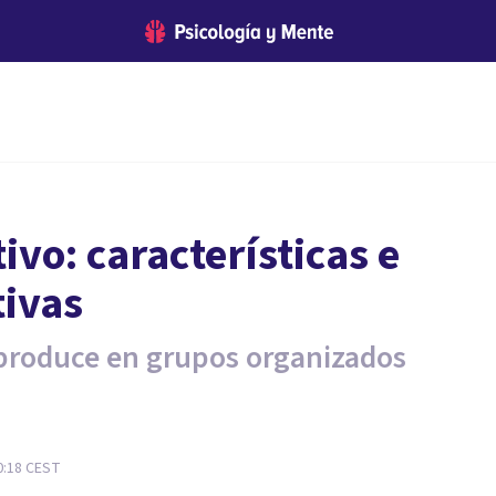
vo: características e
tivas
 produce en grupos organizados
0:18
CEST