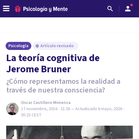
Psicología
Artículo revisado
La teoría cognitiva de
Jerome Bruner
¿Cómo representamos la realidad a
través de nuestra consciencia?
Oscar Castillero Mimenza
17 noviembre, 2016 - 21:38
— Actualizado
6 mayo, 2026 -
05:25
CEST