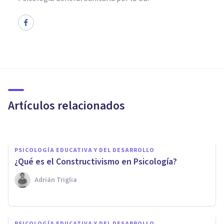
PSICOLOGÍA EDUCATIVA Y DEL DESARROLLO
​Aprendizaje vicario:
observando a otros para
educarnos
Artículos relacionados
Adrián Triglia
PSICOLOGÍA EDUCATIVA Y DEL DESARROLLO
¿Qué es el Constructivismo en Psicología?
Adrián Triglia
COGNICIÓN E INTELIGENCIA
PSICOLOGÍA EDUCATIVA Y DEL DESARROLLO