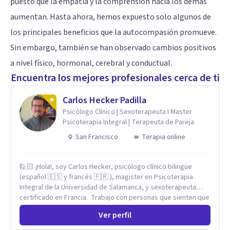
puesto que la empatía y la comprensión hacia los demás
aumentan. Hasta ahora, hemos expuesto solo algunos de
los principales beneficios que la autocompasión promueve.
Sin embargo, también se han observado cambios positivos
a nivel físico, hormonal, cerebral y conductual.
Encuentra los mejores profesionales cerca de ti
Carlos Hecker Padilla
Psicólogo Clínico | Sexoterapeuta I Master
Psicoterapia Integral | Terapeuta de Pareja
San Francisco
Terapia online
🙋🏻 ¡Hola!, soy Carlos Hecker, psicólogo clínico bilingüe
(español 🇪🇸 y francés 🇫🇷 ), magister en Psicoterapia
Integral de la Universidad de Salamanca, y sexoterapeuta
certificado en Francia. Trabajo con personas que sienten que
algo en su vida dejó de calzar: ansiedad que se desborda,
Ver perfil
tristeza que no se va, duelos que se alargan, relaciones que
repiten el mismo patrón o preguntas en torno a la sexualidad