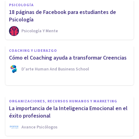
PSICOLOGÍA
​18 páginas de Facebook para estudiantes de
Psicología
Psicología Y Mente
COACHING Y LIDERAZGO
El Coaching como potenciador
COACHING Y LIDERAZGO
de la autoestima: ¿cómo nos
Cómo el Coaching ayuda a transformar Creencias
ayuda?
D'arte Human And Business School
Laura Gaya Gabàs
ORGANIZACIONES, RECURSOS HUMANOS Y MARKETING
La importancia de la Inteligencia Emocional en el
éxito profesional
Avance Psicólogos