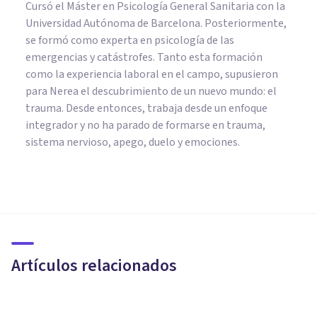
Cursó el Máster en Psicología General Sanitaria con la
Universidad Autónoma de Barcelona. Posteriormente,
se formó como experta en psicología de las
emergencias y catástrofes. Tanto esta formación
como la experiencia laboral en el campo, supusieron
para Nerea el descubrimiento de un nuevo mundo: el
trauma. Desde entonces, trabaja desde un enfoque
integrador y no ha parado de formarse en trauma,
sistema nervioso, apego, duelo y emociones.
PSICOLOGÍA EDUCATIVA Y DEL DESARROLLO
Los 27 mejores blogs y webs
de educación que debes
conocer
Artículos relacionados
Juan Armando Corbin