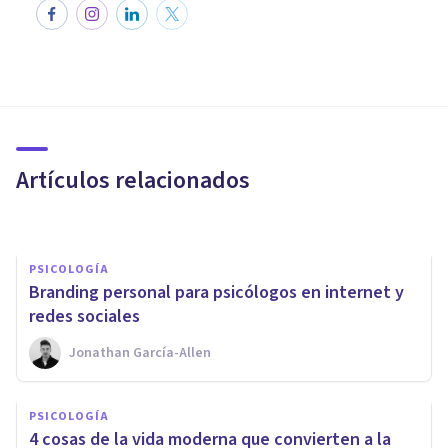
PSICOLOGÍA
Los 50 perfiles de Twitter
esenciales para estudiantes de
Psicología
Artículos relacionados
Psicología Y Mente
PSICOLOGÍA
​Branding personal para psicólogos en internet y
redes sociales
Jonathan García-Allen
PSICOLOGÍA
PSICOLOGÍA
Los 65 mejores blogs de
​4 cosas de la vida moderna que convierten a la