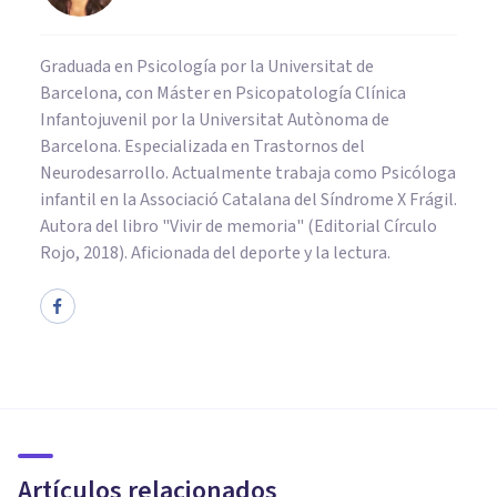
Graduada en Psicología por la Universitat de
Barcelona, con Máster en Psicopatología Clínica
Infantojuvenil por la Universitat Autònoma de
Barcelona. Especializada en Trastornos del
Neurodesarrollo. Actualmente trabaja como Psicóloga
infantil en la Associació Catalana del Síndrome X Frágil.
Autora del libro "Vivir de memoria" (Editorial Círculo
Rojo, 2018). Aficionada del deporte y la lectura.
PSICOLOGÍA CLÍNICA
Terapia de duelo: ayuda
psicológica para afrontar el
adiós
Artículos relacionados