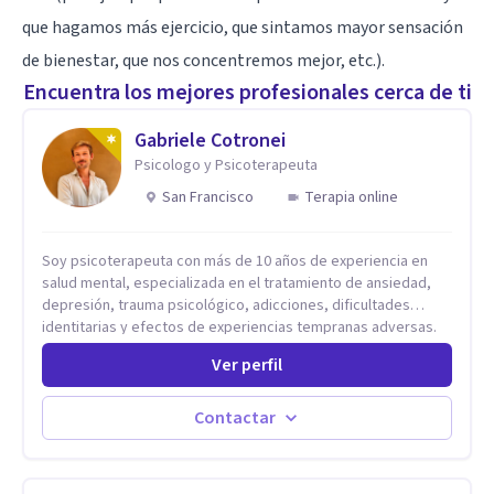
que hagamos más ejercicio, que sintamos mayor sensación
de bienestar, que nos concentremos mejor, etc.).
Encuentra los mejores profesionales cerca de ti
Gabriele Cotronei
Psicologo y Psicoterapeuta
San Francisco
Terapia online
Soy psicoterapeuta con más de 10 años de experiencia en
salud mental, especializada en el tratamiento de ansiedad,
depresión, trauma psicológico, adicciones, dificultades
identitarias y efectos de experiencias tempranas adversas.
Ofrezco un espacio terapéutico seguro, confidencial y
Ver perfil
profundamente humano, donde el dolor emocional puede
transformarse en autoconocimiento, regulación emocional y
bienestar. Trabajo desde un enfoque integrativo que combina
Contactar
psicoanálisis, terapia somática y de trauma, psicología
corporal, Mentalization Based Therapy (MBT), hipnoterapia y
respiración neurodinámica, integrando actualmente la