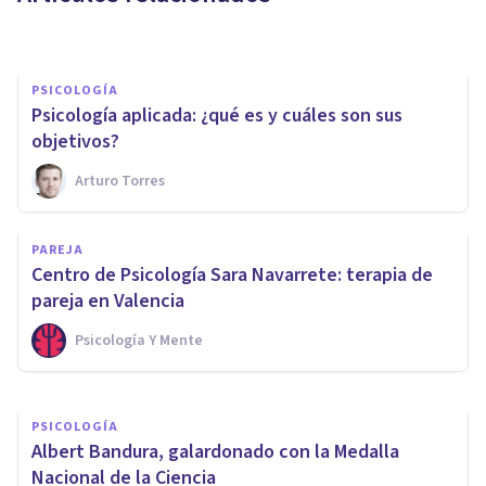
Bertrand Regader
PSICOLOGÍA
​Psicología aplicada: ¿qué es y cuáles son sus
objetivos?
Arturo Torres
PSICOLOGÍA CLÍNICA
PAREJA
​Los 7 mejores Másters en
Centro de Psicología Sara Navarrete: terapia de
terapia psicológica
pareja en Valencia
Psicología Y Mente
Psicología Y Mente
PSICOLOGÍA
​Albert Bandura, galardonado con la Medalla
Nacional de la Ciencia