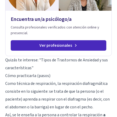
Terapia de exposición Terapia de juego para niños
Tratamiento de Traumas y Trastornos de Estrés
Postraumático: Ofrecemos apoyo psicológico para ayudarte
Encuentra un/a psicólogo/a
a superar experiencias traumáticas y mejorar tu calidad de
vida. Tratamiento de Adicciones.
Consulta profesionales verificados con atención online y
presencial.
Ver profesionales
Quizás te interese: "
Tipos de Trastornos de Ansiedad y sus
características
"
Cómo practicarla (pasos)
Como técnica de respiración, la respiración diafragmática
consiste en lo siguiente: se trata de que la persona (o el
paciente) aprenda a respirar con el diafragma (es decir, con
el abdomen o la barriga) en lugar de con el pecho.
Así, se le enseña a la persona a controlar la respiración
a