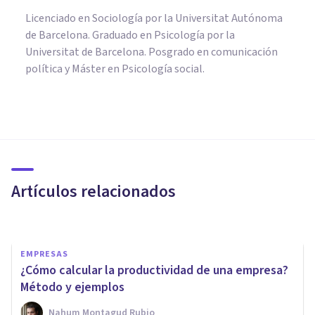
Licenciado en Sociología por la Universitat Autónoma
de Barcelona. Graduado en Psicología por la
Universitat de Barcelona. Posgrado en comunicación
política y Máster en Psicología social.
ORGANIZACIONES, RECURSOS HUMANOS Y MARKETING
Los 9 mejores cursos sobre
Liderazgo y gestión de
personas y equipos
Artículos relacionados
Psicología Y Mente
EMPRESAS
¿Cómo calcular la productividad de una empresa?
Método y ejemplos
Nahum Montagud Rubio