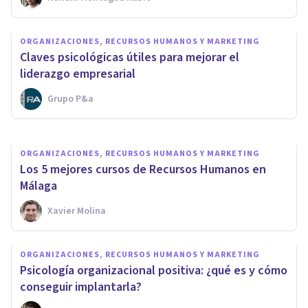
PSICOLOGÍA CLÍNICA
ORGANIZACIONES, RECURSOS HUMANOS Y MARKETING
Las 6 diferencias entre estrés y
Claves psicológicas útiles para mejorar el
ansiedad
liderazgo empresarial
Grupo P&a
Jonathan García-Allen
ORGANIZACIONES, RECURSOS HUMANOS Y MARKETING
Los 5 mejores cursos de Recursos Humanos en
Málaga
Xavier Molina
ORGANIZACIONES, RECURSOS HUMANOS Y MARKETING
Psicología organizacional positiva: ¿qué es y cómo
conseguir implantarla?