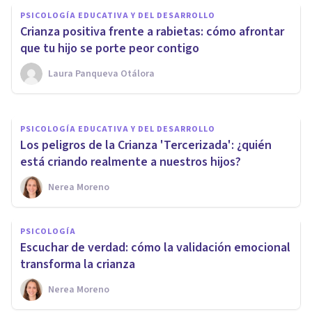
PSICOLOGÍA EDUCATIVA Y DEL DESARROLLO
desarrollo: ¿cómo adaptar tu
Crianza positiva frente a rabietas: cómo afrontar
forma de educar según la
que tu hijo se porte peor contigo
edad?
Laura Panqueva Otálora
Nerea Moreno
PSICOLOGÍA EDUCATIVA Y DEL DESARROLLO
Los peligros de la Crianza 'Tercerizada': ¿quién
está criando realmente a nuestros hijos?
Nerea Moreno
PSICOLOGÍA
Escuchar de verdad: cómo la validación emocional
transforma la crianza
Nerea Moreno