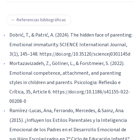
Referencias bibliográficas
Dobrić, T., & Patrić, A. (2024). The hidden face of parenting:
Emotional immaturity. SCIENCE International Journal,
3(1), 145–148. https://doi.org/10.35120/sciencej0301145d
Mortazavizadeh, Z., Göllner, L., & Forstmeier, S. (2022).
Emotional competence, attachment, and parenting
styles in children and parents. Psicologia: Reflexão e
Crítica, 35, Article 6. https://doi.org/10.1186/s41155-022-
00208-0
Ramírez-Lucas, Ana, Ferrando, Mercedes, & Sainz, Ana.
(2015). ¿Influyen los Estilos Parentales y la Inteligencia
Emocional de los Padres en el Desarrollo Emocional de
sus Hijos Escolarizados en 2º Ciclo de Educación Infantil?.