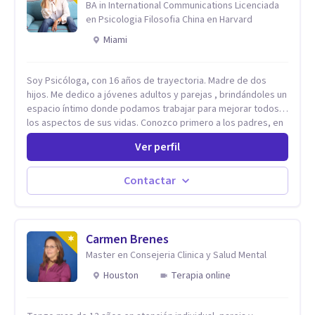
BA in International Communications Licenciada
en Psicologia Filosofia China en Harvard
Miami
Soy Psicóloga, con 16 años de trayectoria. Madre de dos
hijos. Me dedico a jóvenes adultos y parejas , brindándoles un
espacio íntimo donde podamos trabajar para mejorar todos
los aspectos de sus vidas. Conozco primero a los padres, en
el caso de niños u adolescentes, para luego seguir la terapia
Ver perfil
con sus hijos, apuntalándolos en su futuro personal,
universitario y profesional, siempre conteniendo
paralelamente a los padres y brindándoles un espacio de
Contactar
seguridad. Hago terapia de pareja y adultos con método
integrativo. Más información en: intherapy.today
Carmen Brenes
Master en Consejeria Clinica y Salud Mental
Houston
Terapia online