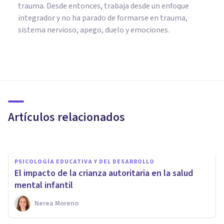
trauma. Desde entonces, trabaja desde un enfoque
integrador y no ha parado de formarse en trauma,
sistema nervioso, apego, duelo y emociones.
PSICOLOGÍA
Criar con ciencia: estrategias
basadas en la Psicología para
una crianza respetuosa
Artículos relacionados
Nerea Moreno
PSICOLOGÍA EDUCATIVA Y DEL DESARROLLO
El impacto de la crianza autoritaria en la salud
mental infantil
Nerea Moreno
PSICOLOGÍA EDUCATIVA Y DEL DESARROLLO
Crianza basada en el