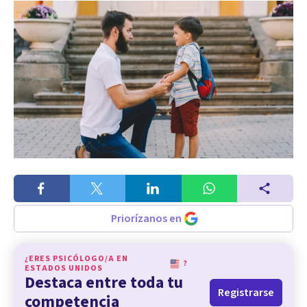
Priorízanos en
¿ERES PSICÓLOGO/A EN
?
ESTADOS UNIDOS
Destaca entre toda tu
Registrarse
competencia