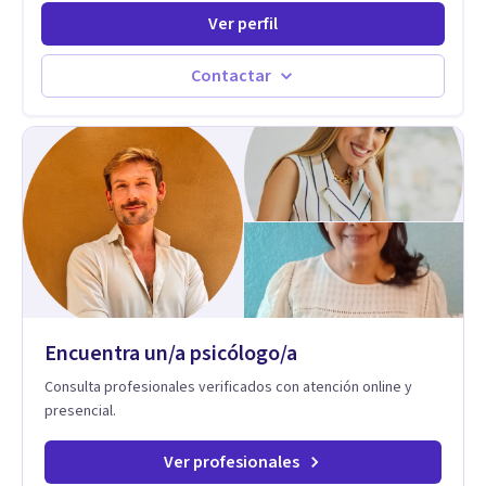
experiencia. He dictado conferencias, escrito artículos y
Ver perfil
ejercido como profesora universitaria. Un dato curioso: he
vivido en varios países y conozco de primera mano lo que
significa ser migrante, adaptarse a los cambios y empezar de
Contactar
nuevo.
Encuentra un/a psicólogo/a
Consulta profesionales verificados con atención online y
presencial.
Ver profesionales