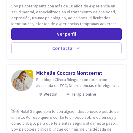
Soy psicoterapeuta con más de 10 años de experiencia en
salud mental, especializada en el tratamiento de ansiedad,
depresión, trauma psicológico, adicciones, dificultades
identitarias y efectos de experiencias tempranas adversas.
Ofrezco un espacio terapéutico seguro, confidencial y
Ver perfil
profundamente humano, donde el dolor emocional puede
transformarse en autoconocimiento, regulación emocional y
bienestar. Trabajo desde un enfoque integrativo que combina
Contactar
psicoanálisis, terapia somática y de trauma, psicología
corporal, Mentalization Based Therapy (MBT), hipnoterapia y
respiración neurodinámica, integrando actualmente la
Psicología Analítica Junguiana. Mi abordaje también incorpora
Michelle Coccaro Montserrat
perspectivas interculturales, ecopsicología y el trabajo
Psicóloga Clínica Bilingüe con formación
simbólico con el inconsciente, entendiendo que cada
avanzada en TCC, Neurociencias e Inteligencia
proceso terapéutico es único y requiere una mirada
Emocional.
Weston
Terapia online
personalizada.
👋🏽¡Hola! Sé que abrirte con alguien desconocido puede ser
un reto. Por eso quiero contarte un poco sobre quién soy y
cómo trabajo, para que te sientas seguro al dar este paso.
Soy psicóloga clínica bilingüe con más de una década de