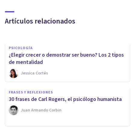
La personalidad resistente:
¿eres una persona fuerte?
Artículos relacionados
Bertrand Regader
PSICOLOGÍA
¿Elegir crecer o demostrar ser bueno? Los 2 tipos
de mentalidad
Jessica Cortés
COACHING Y LIDERAZGO
45 blogs de Desarrollo
FRASES Y REFLEXIONES
Personal totalmente
30 frases de Carl Rogers, el psicólogo humanista
recomendables
Juan Armando Corbin
Psicología Y Mente