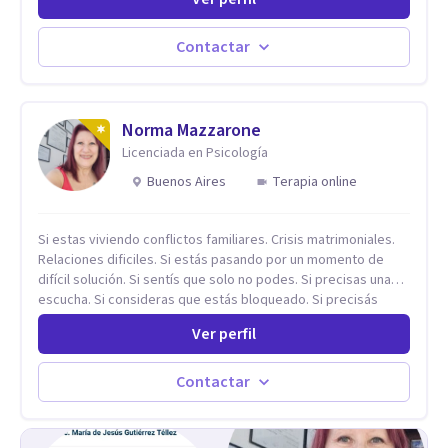
diferntes areas de la Salud Mental.
Contactar
Norma Mazzarone
Licenciada en Psicología
Buenos Aires
Terapia online
Si estas viviendo conflictos familiares. Crisis matrimoniales.
Relaciones dificiles. Si estás pasando por un momento de
difícil solución. Si sentís que solo no podes. Si precisas una
escucha. Si consideras que estás bloqueado. Si precisás
comprensión. Si no logras definir proyectos, objetivos,
Ver perfil
sueños, deseos. Si pensás que lo que te pasa no es tan
grave, pero podría ayudar. Si estás en adicciones y tu
intención es hacer algo con lo que te está pasando. No dudes
Contactar
en comunicarte a fin de comenzar a resolver la situación que
está generando esa angustia.