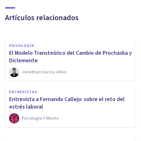
COACHING Y LIDERAZGO
Los 10 mitos sobre el Coaching
Artículos relacionados
Rubén Camacho
PSICOLOGÍA
​El Modelo Transteórico del Cambio de Prochaska y
Diclemente
Jonathan García-Allen
PSICOLOGÍA
ENTREVISTAS
Los 5 beneficios de la
Entrevista a Fernando Callejo: sobre el reto del
Psicología Positiva
estrés laboral
Psicología Y Mente
Psicología Y Mente