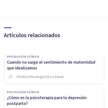
PSICOLOGÍA CLÍNICA
Depresión perinatal: causas,
síntomas y consejos para
superarla
Artículos relacionados
Alex Ortega Andero
PSICOLOGÍA CLÍNICA
Cuando no surge el sentimiento de maternidad
que idealizamos
Vitaliza Psicología De La Salud
PSICOLOGÍA CLÍNICA
Los 8 trastornos psicológicos
PSICOLOGÍA CLÍNICA
que pueden surgir durante el
¿Cómo es la psicoterapia para la depresión
embarazo
postparto?