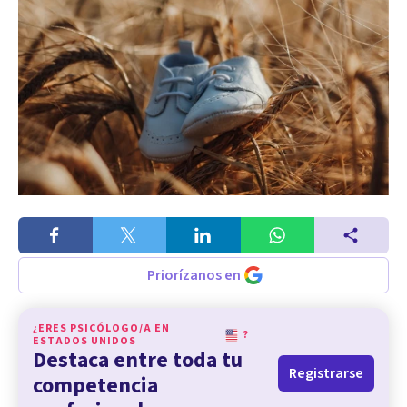
Priorízanos en
¿ERES PSICÓLOGO/A EN
?
ESTADOS UNIDOS
Destaca entre toda tu
Registrarse
competencia