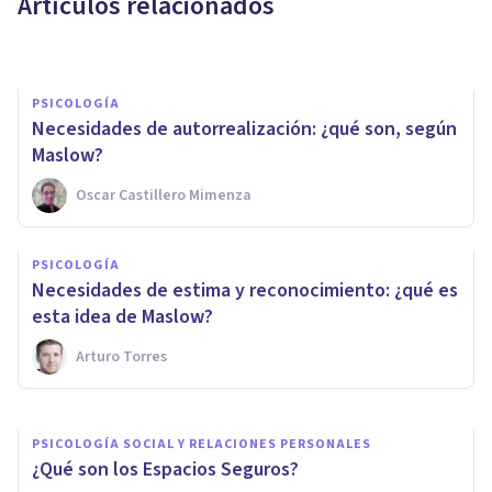
Artículos relacionados
Leonardo Romero Jara
PSICOLOGÍA
Necesidades de autorrealización: ¿qué son, según
Maslow?
Oscar Castillero Mimenza
PSICOLOGÍA CLÍNICA
PSICOLOGÍA
8 ideas clave para mejorar la
Necesidades de estima y reconocimiento: ¿qué es
autoestima
esta idea de Maslow?
Arturo Torres
Tomás Santa Cecilia
PSICOLOGÍA SOCIAL Y RELACIONES PERSONALES
¿Qué son los Espacios Seguros?