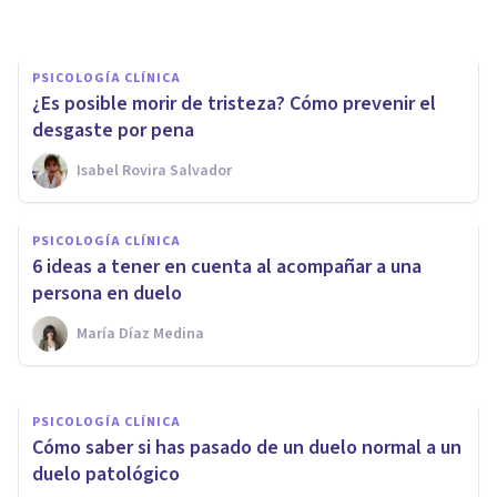
PSICOLOGÍA CLÍNICA
¿Es posible morir de tristeza? Cómo prevenir el
desgaste por pena
Isabel Rovira Salvador
PSICOLOGÍA CLÍNICA
PSICOLOGÍA CLÍNICA
5 consejos para superar el
6 ideas a tener en cuenta al acompañar a una
duelo por muerte perinatal
persona en duelo
María Díaz Medina
Ester Fernández
PSICOLOGÍA CLÍNICA
Cómo saber si has pasado de un duelo normal a un
duelo patológico