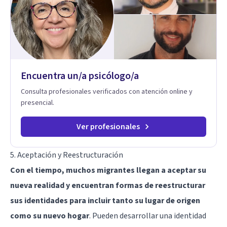
seres queridos para fortalecer las relaciones y mejorar la
dinámica familiar. Evaluaciones Psicológicas y Terapias
Especializadas: Terapia cognitivo-conductual Terapia de
apoyo Terapia psicodinámica Terapia enfocada en la solución
Terapia de exposición Terapia de juego para niños
Tratamiento de Traumas y Trastornos de Estrés
Postraumático: Ofrecemos apoyo psicológico para ayudarte
Encuentra un/a psicólogo/a
a superar experiencias traumáticas y mejorar tu calidad de
vida. Tratamiento de Adicciones.
Consulta profesionales verificados con atención online y
presencial.
Ver profesionales
5. Aceptación y Reestructuración
Con el tiempo, muchos migrantes llegan a aceptar su
nueva realidad y encuentran formas de reestructurar
sus identidades para incluir tanto su lugar de origen
como su nuevo hogar
. Pueden desarrollar una identidad