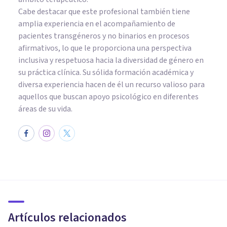
Cabe destacar que este profesional también tiene
amplia experiencia en el acompañamiento de
pacientes transgéneros y no binarios en procesos
afirmativos, lo que le proporciona una perspectiva
inclusiva y respetuosa hacia la diversidad de género en
su práctica clínica. Su sólida formación académica y
diversa experiencia hacen de él un recurso valioso para
aquellos que buscan apoyo psicológico en diferentes
áreas de su vida.
ENTREVISTAS
Entrevista a Laura Palomares:
el duelo visto por una
psicóloga
Artículos relacionados
Psicología Y Mente