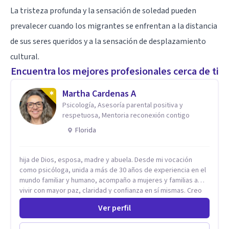
La tristeza profunda y la sensación de soledad pueden
prevalecer cuando los migrantes se enfrentan a la distancia
de sus seres queridos y a la sensación de desplazamiento
cultural.
Encuentra los mejores profesionales cerca de ti
Martha Cardenas A
Psicología, Asesoría parental positiva y
respetuosa, Mentoria reconexión contigo
Florida
hija de Dios, esposa, madre y abuela. Desde mi vocación
como psicóloga, unida a más de 30 años de experiencia en el
mundo familiar y humano, acompaño a mujeres y familias a
vivir con mayor paz, claridad y confianza en sí mismas. Creo
profundamente que la vida está hecha de etapas, y que cada
Ver perfil
ciclo —personal, emocional, espiritual y familiar— trae
oportunidades de crecimiento. Por eso utilizo una