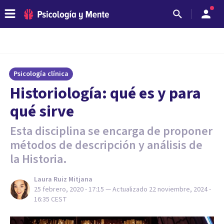
Psicología clínica
Historiología: qué es y para
qué sirve
Esta disciplina se encarga de proponer
métodos de descripción y análisis de
la Historia.
Laura Ruiz Mitjana
25 febrero, 2020 - 17:15
— Actualizado
22 noviembre, 2024 -
16:35
CEST