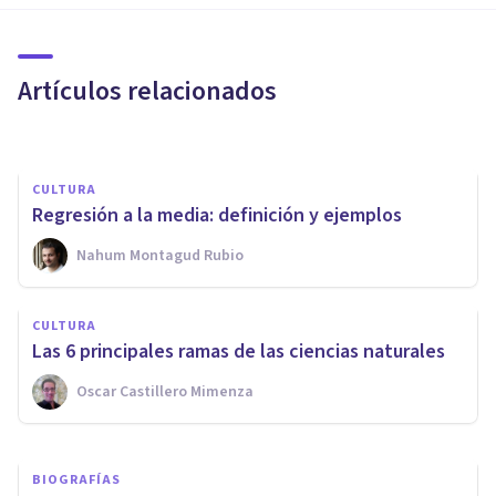
el riesgo de muerte en
personas con sobrepeso
Artículos relacionados
Juan Armando Corbin
CULTURA
Regresión a la media: definición y ejemplos
CULTURA
Nahum Montagud Rubio
​12 manuales de Psicología
para convertirte en un gran
CULTURA
profesional
Las 6 principales ramas de las ciencias naturales
Oscar Castillero Mimenza
Juan Armando Corbin
BIOGRAFÍAS