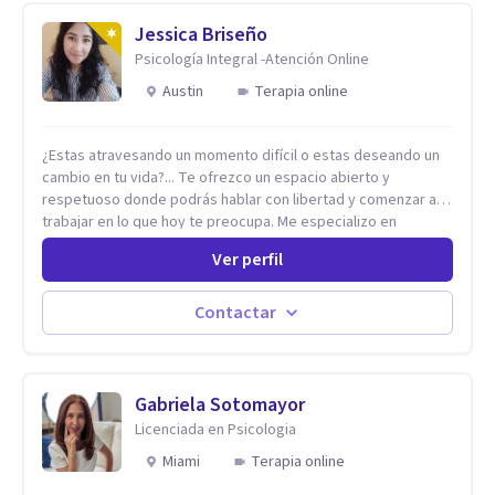
Jessica Briseño
Psicología Integral -Atención Online
Austin
Terapia online
¿Estas atravesando un momento difícil o estas deseando un
cambio en tu vida?... Te ofrezco un espacio abierto y
respetuoso donde podrás hablar con libertad y comenzar a
trabajar en lo que hoy te preocupa. Me especializo en
Trastornos de Ansiedad y a lo largo de mi experiencia
Ver perfil
profesional he acompañado a muchas Familias y Parejas con
distintas problemáticas como el manejo del estrés,
Autoestima, Gestión de la Ira, Depresión, Retos en la Crianza,
Contactar
Codependencia, Celos, entre otros. Cuento con más de 12
años de experiencia en el área de la Salud mental y he
trabajado en distintos contextos clínicos con niños,
Adolescentes y Adultos
Gabriela Sotomayor
Licenciada en Psicologia
Miami
Terapia online