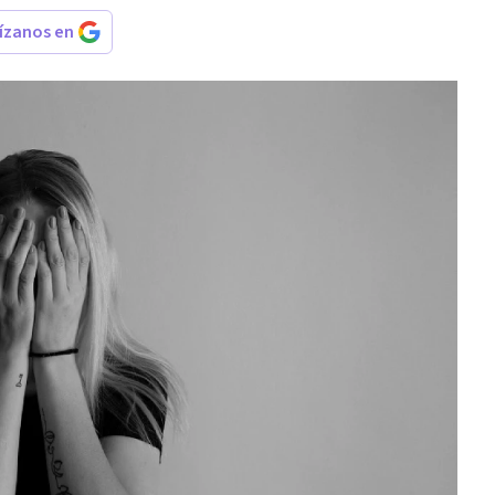
rízanos en