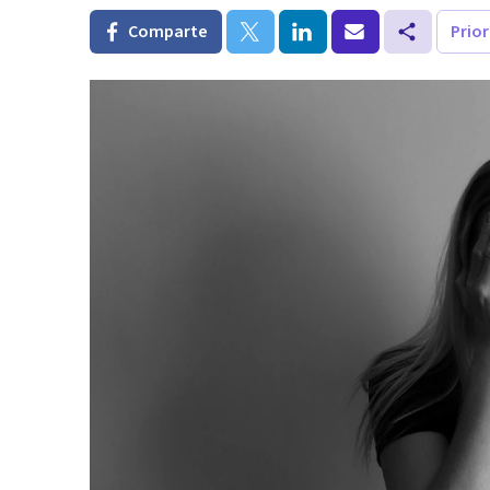
Comparte
Prio