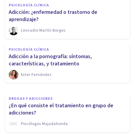
PSICOLOGÍA CLÍNICA
​Adicción: ¿enfermedad o trastorno de
aprendizaje?
Leocadio Martín Borges
PSICOLOGÍA CLÍNICA
Beneficios de la terapia con
PSICOLOGÍA CLÍNICA
caballos para tratar la
Adicción a la pornografía: síntomas,
adicciones
características, y tratamiento
Ester Fernández
Clínicas Cita
DROGAS Y ADICCIONES
¿En qué consiste el tratamiento en grupo de
adicciones?
Psicólogos Majadahonda