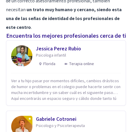
de un correcto asesoramiento profesional, también
necesitan
un trato muy humano y cercano, siendo esta
una de las señas de identidad de los profesionales de
este centro
.
Encuentra los mejores profesionales cerca de ti
Jessica Perez Rubio
Psicologa infantil
Florida
Terapia online
Ver a tu hijo pasar por momentos difíciles, cambios drásticos
de humor o problemas en el colegio puede hacerte sentir con
mucha incertidumbre y sin saber cuál es el siguiente paso.
Aquí encontrarás un espacio seguro y cálido donde tanto tú
como tus hijos se sentirán realmente escuchados,
comprendidos y apoyados para recuperar la tranquilidad en
casa. Me especializo en guiar a familias a través de
Gabriele Cotronei
herramientas prácticas y dinámicas adaptadas a la edad de
Psicologo y Psicoterapeuta
cada menor, dejando de lado las etiquetas y los tecnicismos.