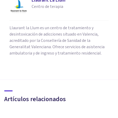
Llaurant La Llum
Centro de terapia
Llaurant la Llum es un centro de tratamiento y
desintoxicación de adicciones situado en Valencia,
acreditado por la Consellería de Sanidad de la
Generalitat Valenciana. Ofrece servicios de asistencia
ambulatoria y de ingreso y tratamiento residencial.
PSICOLOGÍA CLÍNICA
Contracondicionamiento: usos
terapéuticos de esta técnica
Artículos relacionados
Arturo Torres