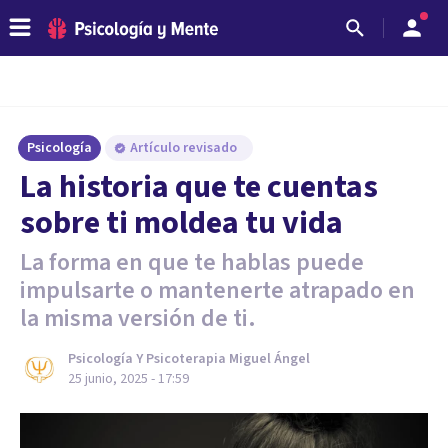
Psicología
Artículo revisado
La historia que te cuentas
sobre ti moldea tu vida
La forma en que te hablas puede
impulsarte o mantenerte atrapado en
la misma versión de ti.
Psicología Y Psicoterapia Miguel Ángel
25 junio, 2025 - 17:59