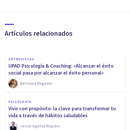
PSICOLOGÍA EDUCATIVA Y DEL DESARROLLO
¿Cómo explicarle a un niño la
ausencia de su padre?
Artículos relacionados
Nahum Montagud Rubio
ENTREVISTAS
UPAD Psicología & Coaching: «Alcanzar el éxito
social pasa por alcanzar el éxito personal»
Bertrand Regader
PSICOLOGÍA
​El Modelo Transteórico del
PSICOLOGÍA
Cambio de Prochaska y
Vivir con propósito: la clave para transformar tu
Diclemente
vida a través de hábitos saludables
Javier Aguilar Riqueni
Jonathan García-Allen