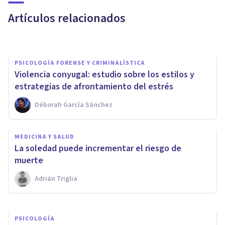
en los hijos, según estudio
Artículos relacionados
Jonathan García-Allen
PSICOLOGÍA FORENSE Y CRIMINALÍSTICA
​Violencia conyugal: estudio sobre los estilos y
estrategias de afrontamiento del estrés
Déborah García Sánchez
PSICOLOGÍA
MEDICINA Y SALUD
Los 5 tipos de Felicidad, y
​La soledad puede incrementar el riesgo de
cómo alcanzar este estado
muerte
Adrián Triglia
Juan Armando Corbin
PSICOLOGÍA