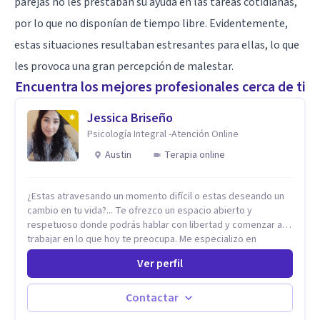
parejas
no les prestaban su ayuda en las tareas cotidianas
,
por lo que no disponían de tiempo libre. Evidentemente,
estas situaciones resultaban estresantes para ellas, lo que
les provoca una gran percepción de malestar.
Encuentra los mejores profesionales cerca de ti
Jessica Briseño
Psicología Integral -Atención Online
Austin
Terapia online
¿Estas atravesando un momento difícil o estas deseando un
cambio en tu vida?... Te ofrezco un espacio abierto y
respetuoso donde podrás hablar con libertad y comenzar a
trabajar en lo que hoy te preocupa. Me especializo en
Trastornos de Ansiedad y a lo largo de mi experiencia
Ver perfil
profesional he acompañado a muchas Familias y Parejas con
distintas problemáticas como el manejo del estrés,
Autoestima, Gestión de la Ira, Depresión, Retos en la Crianza,
Contactar
Codependencia, Celos, entre otros. Cuento con más de 12