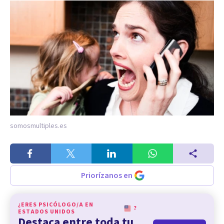
somosmultiples.es
Priorízanos en
¿ERES PSICÓLOGO/A EN
?
ESTADOS UNIDOS
Destaca entre toda tu