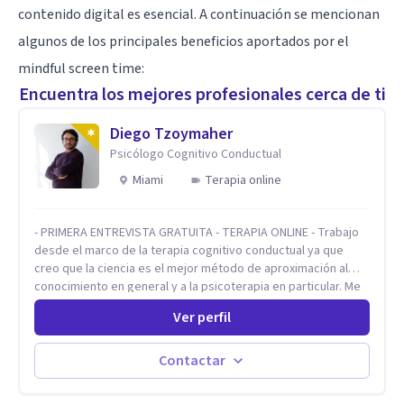
contenido digital es esencial. A continuación se mencionan
algunos de los principales beneficios aportados por el
mindful screen time:
Encuentra los mejores profesionales cerca de ti
Diego Tzoymaher
Psicólogo Cognitivo Conductual
Miami
Terapia online
- PRIMERA ENTREVISTA GRATUITA - TERAPIA ONLINE - Trabajo
desde el marco de la terapia cognitivo conductual ya que
creo que la ciencia es el mejor método de aproximación al
conocimiento en general y a la psicoterapia en particular. Me
interesan los procesos de cambio conductual por los que una
Ver perfil
persona pueda alcanzar sus objetivos, transitando,
aceptando y modificando sus patrones cognitivos y
emocionales. Abordo patologías específicas como trastornos
Contactar
de ansiedad y del ánimo, y también crisis vitales y procesos
de crecimiento personal.