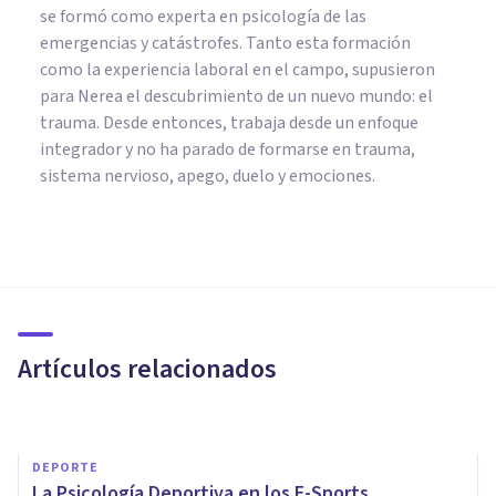
se formó como experta en psicología de las
emergencias y catástrofes. Tanto esta formación
como la experiencia laboral en el campo, supusieron
para Nerea el descubrimiento de un nuevo mundo: el
trauma. Desde entonces, trabaja desde un enfoque
integrador y no ha parado de formarse en trauma,
sistema nervioso, apego, duelo y emociones.
MEDITACIÓN Y MINDFULNESS
Los 7 beneficios de los retiros
espirituales
Artículos relacionados
Psicología Y Mente
DEPORTE
La Psicología Deportiva en los E-Sports