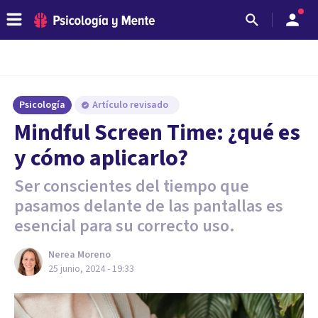
Psicología
Artículo revisado
Mindful Screen Time: ¿qué es
y cómo aplicarlo?
Ser conscientes del tiempo que
pasamos delante de las pantallas es
esencial para su correcto uso.
Nerea Moreno
25 junio, 2024 - 19:33